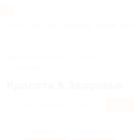
Услуги
Отели
Туры
Промокоды
Кэшбэк
Афиша 
Главная
Кэшбэк
Красота & Здоровье
Правила получения кэшбэка
По чеку
Мой кэшбэк
Красота & Здоровье
Найти