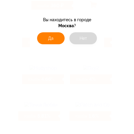
360 ₽
Кэшбэк
Вы находитесь в городе
Москва
?
Да
Нет
5.54%
4.66%
Кэшбэк
Кэшбэк
4.66%
4%
Кэшбэк
Кэшбэк
5.81%
1.6%
Кэшбэк
Кэшбэк