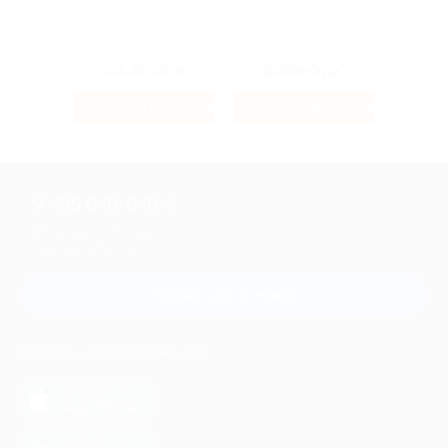
8%
7.9%
Кэшбэк
Кэшбэк
+7 495 649-649-1
Для звонка из Москвы
и регионов России
Связаться с нами
МОБИЛЬНОЕ ПРИЛОЖЕНИЕ
загрузить в
App Store
загрузить в