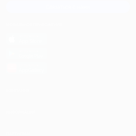
Связаться с нами
МОБИЛЬНОЕ ПРИЛОЖЕНИЕ
загрузить в
App Store
загрузить в
Google Play
загрузить в
AppGallery
КОМПАНИЯ
ИНФОРМАЦИЯ
ПАРТНЕРАМ