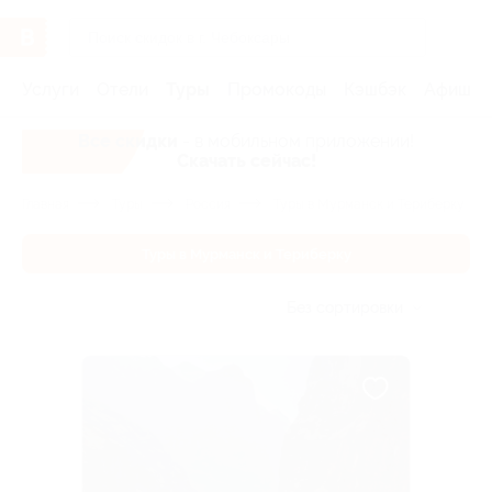
Услуги
Отели
Туры
Промокоды
Кэшбэк
Афиша 
Все скидки
- в мобильном приложении!
Скачать сейчас!
Главная
Туры
Россия
Туры в Мурманск и Териберку
Туры в Мурманск и Териберку
Без сортировки