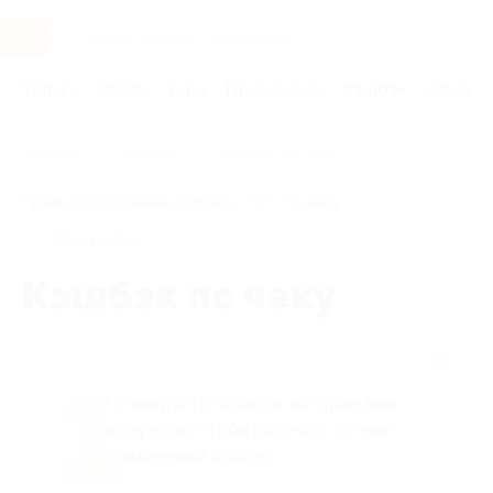
Услуги
Отели
Туры
Промокоды
Кэшбэк
Афиша 
Главная
Кэшбэк
Кэшбэк по чеку
Правила получения кэшбэка
По чеку
Мой кэшбэк
Кэшбэк по чеку
1
Активируйте позиции, которые вам
интересны, чтобы получать по ним
повышенный кэшбэк.