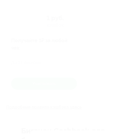
1 руб.
кэшбэк
Получайте 1₽ за любой
чек
До 31 декабря
Участвовать
Подробные правила кэшбэка здесь
Биглион Cashback для