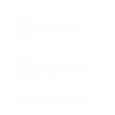
2
После любой покупки возьмите чек,
откройте приложение Biglion и
отсканируйте QR-код в чеке.
3
Больше ничего делать не нужно! Часть
средств, потраченных на покупку,
вернется на ваш счет автоматически в
течение 30 дней.
В акции участвуют чеки не старше 24 часов и не
более 3 чеков из одного магазина в день.