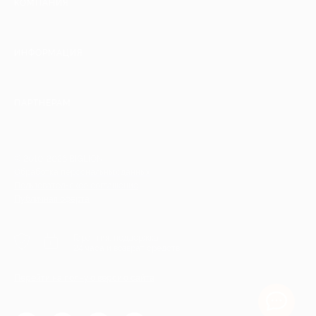
КОМПАНИЯ
ИНФОРМАЦИЯ
ПАРТНЕРАМ
© 2010-2026 BIGLION
Обработка персональных данных
Пользовательское соглашение
Публичная оферта
Гарантия, поддержка
24 часа и возврат средств
Перейти на полную версию сайта