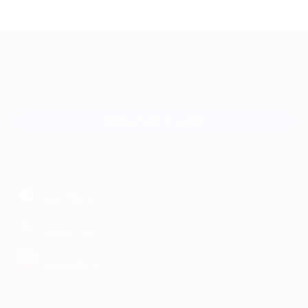
+7 495 649-649-1
Для звонка из Москвы
и регионов России
Связаться с нами
МОБИЛЬНОЕ ПРИЛОЖЕНИЕ
загрузить в
App Store
загрузить в
Google Play
загрузить в
AppGallery