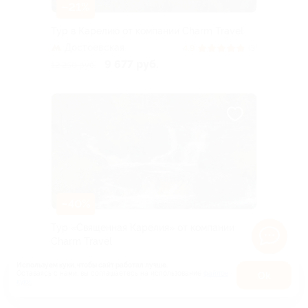
–21%
Тур в Карелию от компании Charm Travel
Достоевская
4.9
(3)
9 677 руб.
12 250 руб.
–40%
Тур «Священная Карелия» от компании
Charm Travel
Достоевская
4.3
(7)
Используем куки, чтобы сайт работал лучше.
12 270 руб.
Оставаясь с нами, вы соглашаетесь на использование
файлов
Оk
20 450 руб.
Куплено 10
куки.
Карта