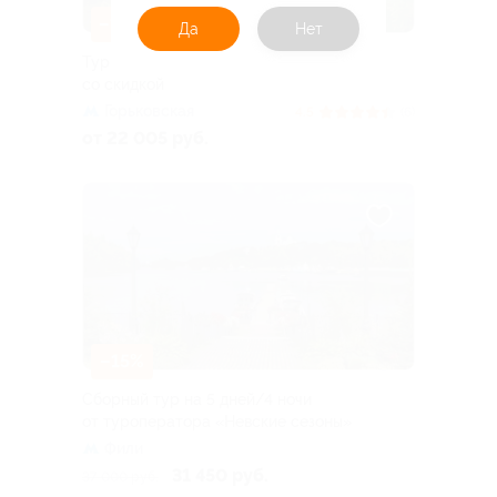
–10%
Да
Нет
Тур на 3 дня в Карелию от Karelia-Line
со скидкой
Горьковская
4.5
(6)
от 22 005 руб.
–15%
Сборный тур на 5 дней/4 ночи
от туроператора «Невские сезоны»
Фили
31 450 руб.
37 000 руб.