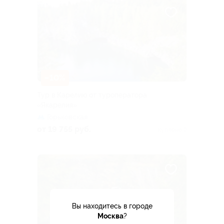
–10%
Тур в Карелию от туроператора
«Якарелия»
Горьковская
от 19 755 руб.
Куплено 2
Вы находитесь в городе
Москва
?