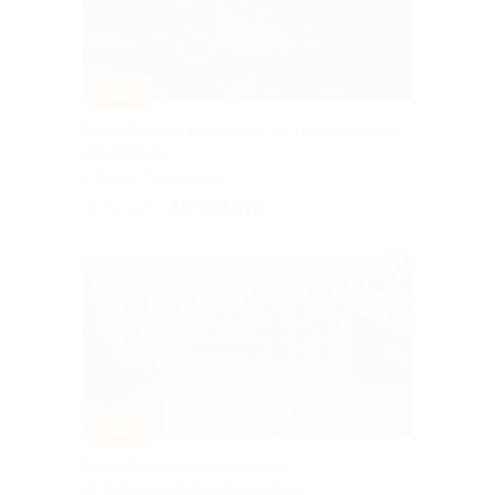
–10%
Тур «От шхер до Кижей» от туроператора
«Якарелия»
г. Санкт-Петербург,
Большая Посадская ул, д. 16
26 055 руб.
28 950 руб.
–10%
Тур «Жемчужины Карелии»
от туроператора «Якарелия»