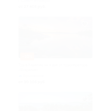
г. Санкт-Петербург,
Большая Посадская ул, д. 16
от 27 405 руб.
–10%
Тур в Карелию на 4 дня от туроператора
«Якарелия»
Горьковская
от 30 105 руб.