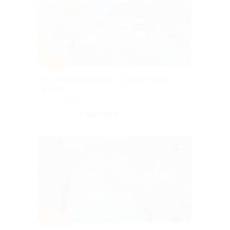
–10%
Тур «Карельский микс: лучшие места
на выбор!»
г. Санкт-Петербург,
Большая Посадская ул, д. 16
9 405 руб.
10 450 руб.
–10%