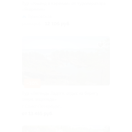
Тур «Уикенд в Карелии» от туроператора
«Якарелия»
Горьковская
12 105 руб.
13 450 руб.
–10%
Тур «Легенды Ладоги: отдых на берегу
озера, водопады»
г. Санкт-Петербург,
Большая Посадская ул, д. 16
от 13 455 руб.