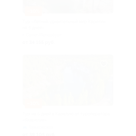
–10%
Тур «Летний удивительный мир Карелии
на 5 дней»
г. Санкт-Петербург,
Большая Посадская ул, д. 16
от 34 155 руб.
–10%
Тур на 5 дней в Карелию от туроператора
«Якарелия»
Горьковская
от 39 105 руб.