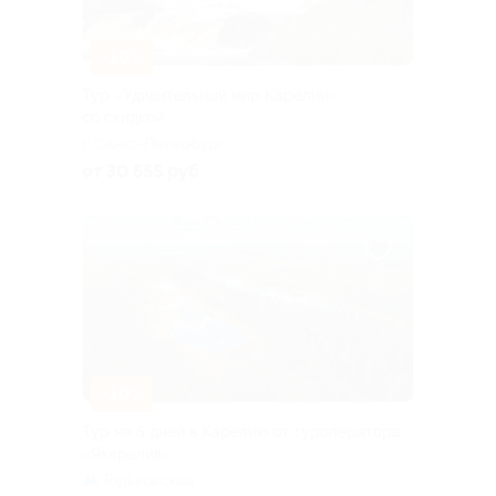
–10%
Тур «Удивительный мир Карелии»
со скидкой
г. Санкт-Петербург,
Большая Посадская ул, д. 16
от 30 555 руб.
–10%
Тур на 5 дней в Карелию от туроператора
«Якарелия»
Горьковская