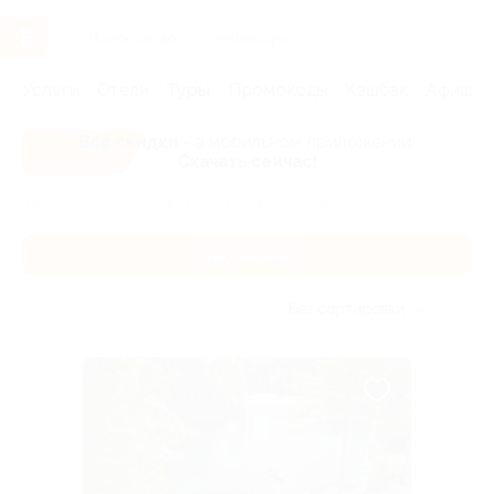
Услуги
Отели
Туры
Промокоды
Кэшбэк
Афиша 
Все скидки
- в мобильном приложении!
Скачать сейчас!
Главная
Туры
Россия
Туры в Карелию
Туры в Карелию
Без сортировки