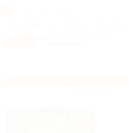
Услуги
Отели
Туры
Промокоды
Кэшбэк
Афиша 
Все скидки
- в мобильном приложении!
Скачать сейчас!
Главная
Отели
Урал
Ижевск
Ижевск
Без сортировки