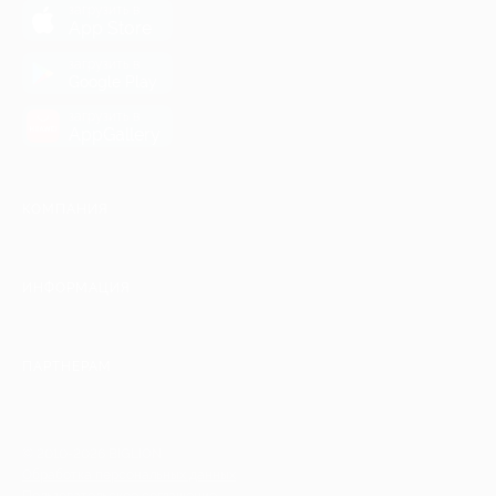
загрузить в
App Store
загрузить в
Google Play
загрузить в
AppGallery
КОМПАНИЯ
ИНФОРМАЦИЯ
ПАРТНЕРАМ
© 2010-2026 BIGLION
Обработка персональных данных