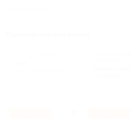
поставщиков.
Читать полностью
На
Alibaba.com
представлены сотни
миллионов товаров из более 40 различных
категорий, включая электронику,
Популярные магазины
оборудование и одежду.
Покупатели Alibaba живут в 200 странах
мира и обмениваются сотнями тысяч
iTAB
сообщений с поставщиками на платформе
Михайлик Kitche
Красота & Здоровье, Еда
каждый день.
(Crosspack)
Еда
3.2%
13%
Кэшбэк
Кэшбэк