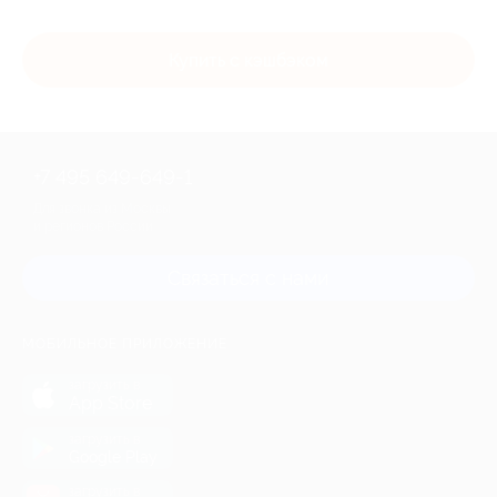
Купить с кэшбэком
+7 495 649-649-1
Для звонка из Москвы
и регионов России
Связаться с нами
МОБИЛЬНОЕ ПРИЛОЖЕНИЕ
загрузить в
App Store
загрузить в
Google Play
загрузить в