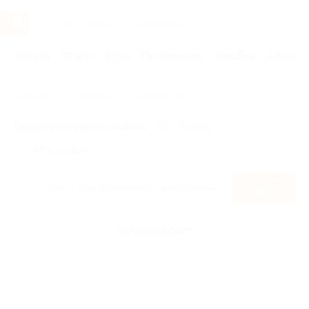
Услуги
Отели
Туры
Промокоды
Кэшбэк
Афиша 
Главная
Кэшбэк
Alibaba.com
Правила получения кэшбэка
По чеку
Мой кэшбэк
Найти