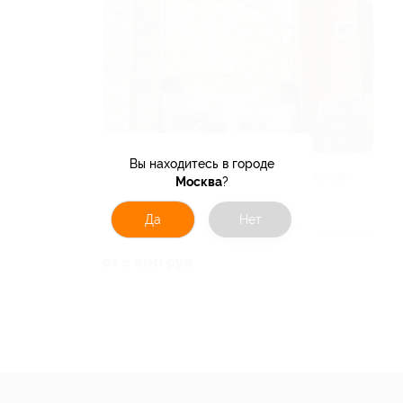
–30%
Вы находитесь в городе
Аренда дома у Обского моря от Borovoe-
Москва
?
village
НОВОСИБИРСКАЯ ОБЛАСТЬ
Да
Нет
Куплено 4
от 5 600 руб.