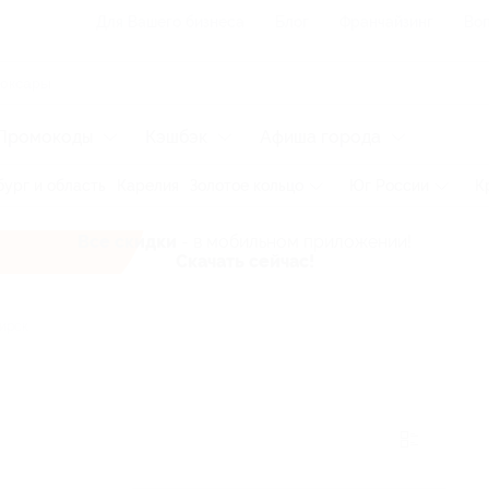
Для Вашего бизнеса
Блог
Франчайзинг
Воп
Промокоды
Кэшбэк
Афиша города
ург и область
Карелия
Золотое кольцо
Юг России
К
Все скидки
- в мобильном приложении!
Скачать сейчас!
ирск