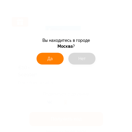
Вы находитесь в городе
Москва
?
Да
Нет
€10 off for Fynzo T11 Foldable Electric
Scooter!
Подробнее на сайте.
Поделиться с друзьями
Получить код