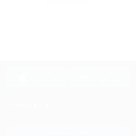
Акция до 31.05.2027
загрузить в
загрузить в
App Store
Google Play
+7 495 649-649-1
Для звонка из Москвы
и регионов России
Связаться с нами