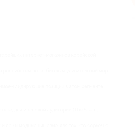
п
старейших интернет-магазинов корейской
ли российским потребителям удивительный мир
анимаем лидирующие позиции в этом сегменте
стные, для массовой аудитории (The Saem,
y и др.) и модные нишевые, для тех, кто серьезно