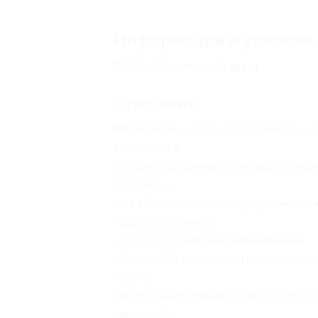
Информация и условия
7.68% - Оплаченный заказ
Описание
Bbcream.ru
– один из крупнейших и 
косметики в
России. Мы одними из первых откры
K-Beauty –
еще в 2012г. и с тех пор уверенно з
Наш ассортимент:
• Ок. 3000 товарных наименований
• Более 100 брендов - и широко изве
Mizon,
Lador, Missha, Holika Holika, FarmSta
увлечен K-