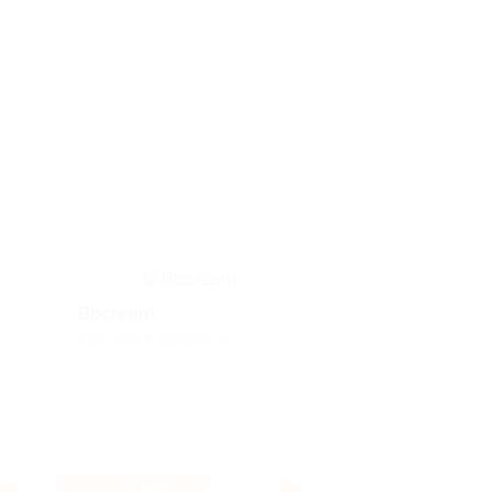
Bbcream
Pizza-allo
Красота & Здоровье
Еда