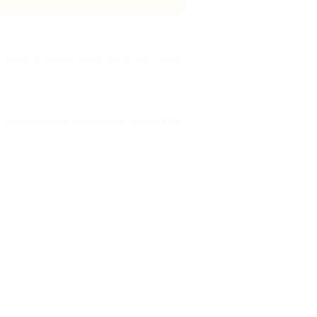
Просто перейдите по кнопке и совершайте
окупки, кэшбэк будет начислен автоматически
Правила гарантированного получения
кэшбэка
Посмотреть «Вопросы и ответы»