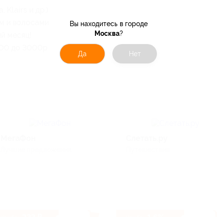
 Klairs и др.)
ом и волосами, а также макияж
Вы находитесь в городе
Москва
?
ый месяц!
300 до 3000р
Да
Нет
МегаФон
Слетать.ру
Лучшие предложения, ...
Путешествия