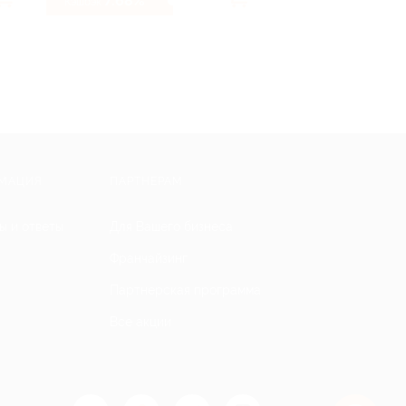
7.68%
2.32%
Кэшбэк
Кэшбэк
МАЦИЯ
ПАРТНЕРАМ
ы и ответы
Для Вашего бизнеса
Франчайзинг
Партнерская программа
Все акции