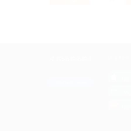
3.69%
Кэшбэк
+7 495 649-649-1
МОБИЛЬНО
Для звонка из Москвы
и регионов России
загрузи
App 
Связаться с нами
загрузи
Goog
загрузи
AppG