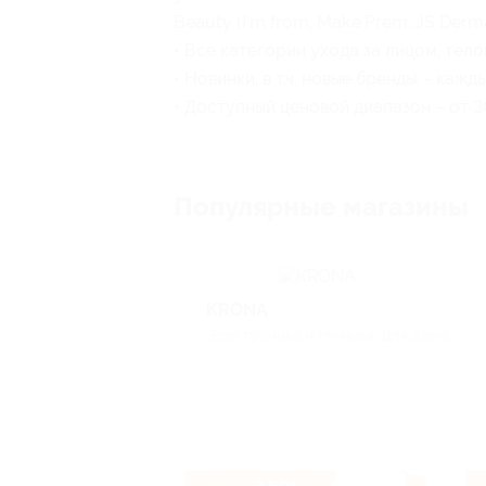
Beauty (I’m from, Make:Prem, JS Derma,
• Все категории ухода за лицом, тел
• Новинки, в т.ч. новые бренды, - кажд
• Доступный ценовой диапазон – от 
Популярные магазины
KRONA
Электроника и техника, Для дома