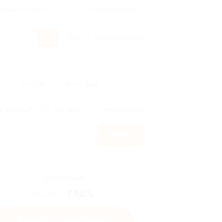
росы и ответы
+7 495 649-649-1
Вход
/
Регистрация
ы
Услуги
Авто
Ещё
т кэшбэк?
По чеку
Мой кэшбэк
Найти
7.68%
Кэшбэк
Купить с кэшбэком