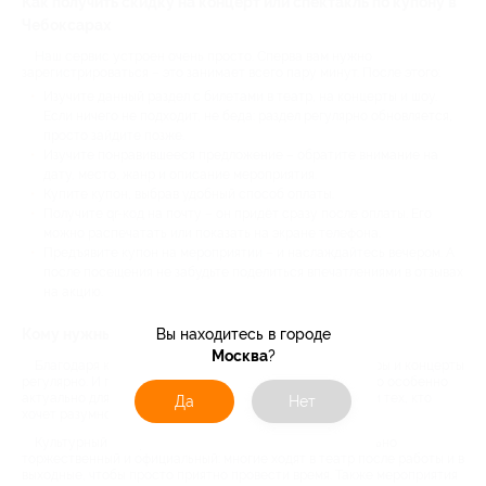
Как получить скидку на концерт или спектакль по купону в
Чебоксарах
Наш сервис устроен очень просто. Сперва вам нужно
зарегистрироваться – это занимает всего пару минут. После этого:
Изучите данный раздел с билетами в театр, на концерты и шоу.
Если ничего не подходит, не беда: раздел регулярно обновляется,
просто зайдите позже.
Изучите понравившееся предложение – обратите внимание на
дату, место, жанр и описание мероприятия.
Купите купон, выбрав удобный способ оплаты.
Получите qr-код на почту – он придёт сразу после оплаты. Его
можно распечатать или показать на экране телефона.
Предъявите купон на мероприятии – и наслаждайтесь вечером. А
после посещения не забудьте поделиться впечатлениями в отзывах
на акцию.
Вы находитесь в городе
Кому нужны скидки на концерты и спектакли
Москва
?
Благодаря купонам Биглион вы можете посещать театры и концерты
регулярно. И при этом не выходить за рамки бюджета. Это особенно
актуально для семей с детьми, студентов, пенсионеров и тех, кто
Да
Нет
хочет разумно распоряжаться деньгами.
Культурный вечер – это отдых для всех. Он не обязательно
торжественный и официальный: многие ходят в театр после работы и в
выходные, чтобы просто приятно провести время. Также мероприятия