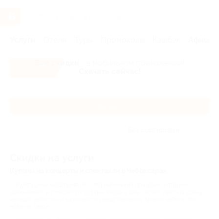
Услуги
Отели
Туры
Промокоды
Кэшбэк
Афиша 
Все скидки
- в мобильном приложении!
Скачать сейчас!
Каталог
Без сортировки
Скидки на услуги
Купоны на концерты и спектакли в Чебоксарах
Культурное мероприятие – это маленький праздник, который
вдохновляет и спасает от рутины. Когда в зале гаснет свет, на сцену
выходят артисты, и начинается представление, можно забыть обо
всём на свете.