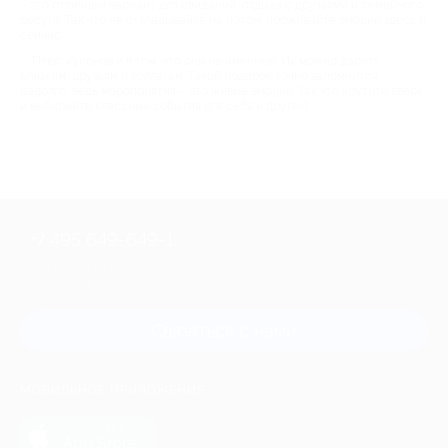
– это отличный вариант для свиданий, отдыха с друзьями и семейного
досуга. Так что не откладывайте на потом: проживайте эмоции здесь и
сейчас.
Плюс купонов и в том, что они не именные. Их можно дарить
близким, друзьям и коллегам. Такой подарок точно запомнится
надолго, ведь мероприятия – это живые эмоции. Так что крутите вверх
и выбирайте классные события для себя и других!
+7 495 649-649-1
Для звонка из Москвы
и регионов России
Связаться с нами
МОБИЛЬНОЕ ПРИЛОЖЕНИЕ
загрузить в
App Store