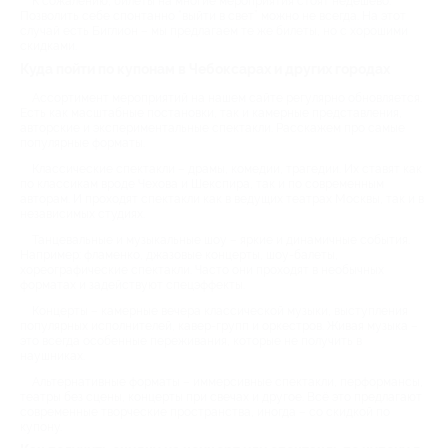
К сожалению, билеты на многие мероприятия стоят недёшево.
Позволить себе спонтанно “выйти в свет” можно не всегда. На этот
случай есть Биглион – мы предлагаем те же билеты, но с хорошими
скидками.
Куда пойти по купонам в Чебоксарах и других городах
Ассортимент мероприятий на нашем сайте регулярно обновляется.
Есть как масштабные постановки, так и камерные представления,
авторские и экспериментальные спектакли. Расскажем про самые
популярные форматы.
Классические спектакли – драмы, комедии, трагедии. Их ставят как
по классикам вроде Чехова и Шекспира, так и по современным
авторам. И проходят спектакли как в ведущих театрах Москвы, так и в
независимых студиях.
Танцевальные и музыкальные шоу – яркие и динамичные события.
Например: фламенко, джазовые концерты, шоу-балеты,
хореографические спектакли. Часто они проходят в необычных
форматах и задействуют спецэффекты.
Концерты – камерные вечера классической музыки, выступления
популярных исполнителей, кавер-групп и оркестров. Живая музыка –
это всегда особенные переживания, которые не получить в
наушниках.
Альтернативные форматы – иммерсивные спектакли, перформансы,
театры без сцены, концерты при свечах и другое. Всё это предлагают
современные творческие пространства, иногда – со скидкой по
купону.