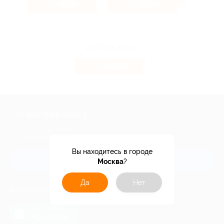
49.84%
6.74%
Кэшбэк
Кэшбэк
4.32%
Кэшбэк
+7 495 649-649-1
Для звонка из Москвы
и регионов России
Вы находитесь в городе
Связаться с нами
Москва
?
Да
Нет
МОБИЛЬНОЕ ПРИЛОЖЕНИЕ
загрузить в
App Store