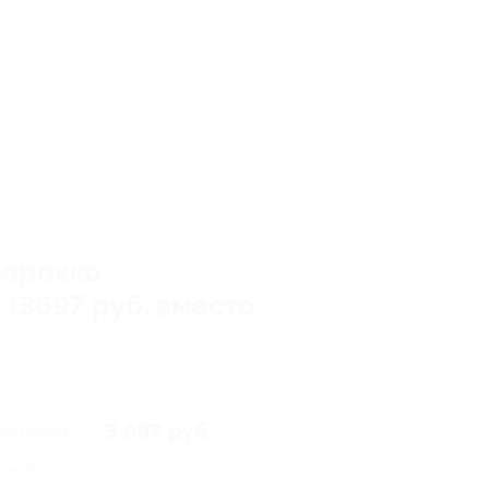
барокко
(3697 руб. вместо
50 руб.
3 697 руб.
номия
653 руб.