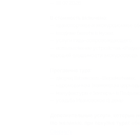
— 18.07.2026.
В стоимость включено:
— транспортное и экскурсионное об
— входные билеты в музеи;
— услуги гида-сопровождающего;
— использование устройства «Радио
хорошей слышимости экскурсовода.
Программа тура:
— дворец Вяземских-Шереметевых;
— коронованная Знаменская церковь 
— мануфактуры «Зингеръ» в Подольс
— усадьба Ивановское (1 день).
Дополнительные услуги, которые 
(по желанию, при покупке тура):
обе
Свернуть