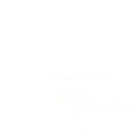
Отзывы об услуге
5
Ольга К.
О
11 дней назад
про Однодневный автобусный тур
озере Неро» от туроператора «Ма
4550 руб.)
Достоинства