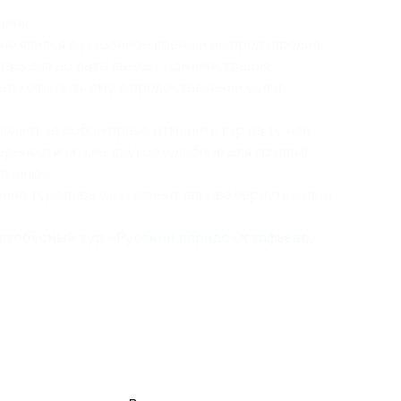
ания
;
 не явился в указанное время и не предупредил
а 3 дня до даты выезда, администрация
аво отказать ему в предоставлении услуг
ляет за собой право отменить тур на ту или
еренести его на другое (удобное для группы)
ванию);
вине туроператора клиент вправе вернуть купон.
втобусный тур «
Русский парнас Остафьево,