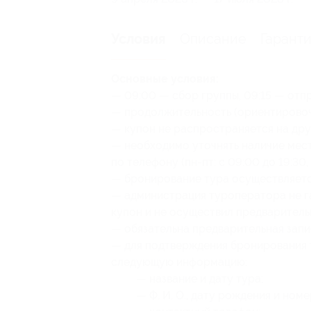
Описание
Гарант
Условия
Основные условия:
— 09:00 — сбор группы, 09:15 — отпр
— продолжительность (ориентировочн
— купон не распространяется на др
— необходимо уточнять наличие мес
по телефону (пн-пт: с 09:00 до 19:30, 
— бронирование тура осуществляется
— администрация туроператора не га
купон и не осуществил предваритель
— обязательна предварительная запи
— для подтверждения бронирования 
следующую информацию:
— название и дату тура;
— Ф. И. О., дату рождения и ном