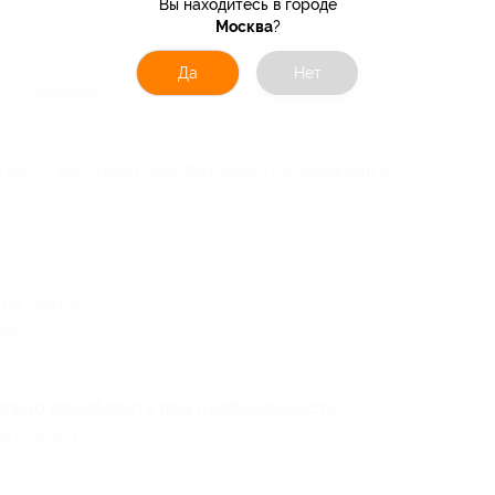
Вы находитесь в городе
Москва
?
Да
Нет
служивание;
гид» с удобными одноразовыми наушниками для
на Пахре;
ке;
можно приобрести при необходимости
д — 830 руб.