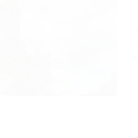
А
Поде
1 из 2