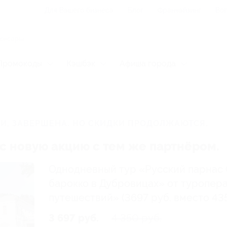
Для Вашего бизнеса
Блог
Франчайзинг
Воп
Промокоды
Кэшбэк
Афиша города
ЛИ, ЗАВЕРШЕНА. НО СКИДКИ ПРОДОЛЖАЮТСЯ.
с новую акцию с тем же партнёром.
Однодневный тур «Русский парнас 
барокко в Дубровицах» от туропер
путешествий» (3697 руб. вместо 435
4 350 руб.
3 697 руб.