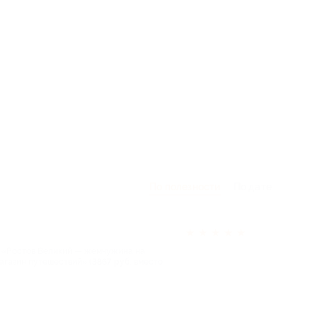
По полезности
По дате
★
★
★
★
★
 «Ростов Великий — жемчужина на
газин путешествий» (3867 руб. вместо