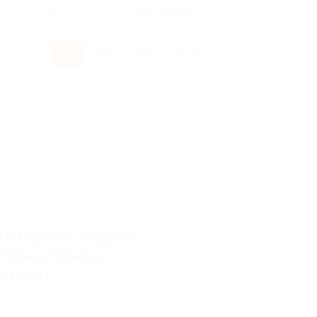
росы и ответы
+7 495 649-649-1
Вход
/
Регистрация
Остафьево, шедевр
атора «Магазин
0 руб.)