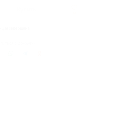
Купить
14
кция завершена
литься с друзьями