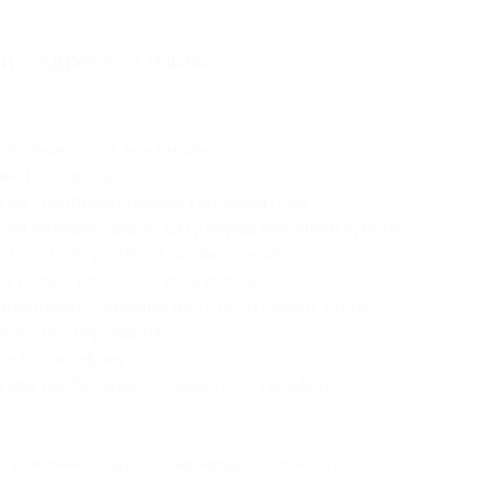
ии
Адреса
Отзывы
авление от ст. м. «Аннино»;
о): 10 часов;
угие спецпредложения туроператора;
т на интересующую дату перед покупкой купона
сб: с 10:00 до 18:00, вс: выходной);
 только после покупки купона;
рантирует наличие мест, если клиент купил
ного бронирования;
сь по телефону;
тура необходимо сообщить по телефону
ер документа, удостоверяющего личность;