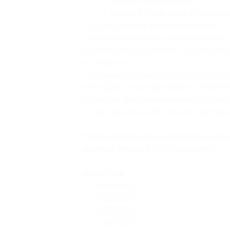
— контактный телефон;
— номер купона
и код брониров
— если участник акции записался, но
об изменении своих планов минимум з
туроператора оставляет за собой пр
со скидкой;
— администрация туроператора остав
иную дату из-за недобора группы и п
число (по предварительному согласо
— при переносе или отмене тура по 
Купон действует на однодневный а
шедевр барокко в Дубровицах
».
Даты тура:
— 19.04.2026;
— 02.05.2026;
— 18.05.2026;
— 07.06.2026;