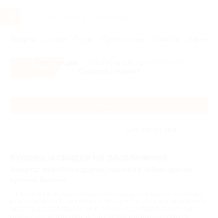
Услуги
Отели
Туры
Промокоды
Кэшбэк
Афиша 
Все скидки
- в мобильном приложении!
Скачать сейчас!
Каталог
Без сортировки
Купоны и скидки на развлечения
Лазертаг, пейнтбол и другая стрельба в Чебоксарах по
купонам Биглион
На сайте Биглион можно найти акции на развлечения в Чебоксарах
разного формата. Если вам нравится стрельба, обратите внимание на
лазертаг, фаертаг, посещение пневматических тиров, стрелковых
клубов и другие направления. По купонам и промокодам можно