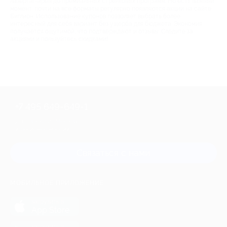
лазертаг-арен до премиальных стрелковых программ. Но есть важный
момент: почти на все форматы регулярно появляются акции на сайте
Биглион. Использование купонов позволяет выбрать более
интересный для себя вариант без ущерба для бюджета. Экономия
получается ощутимой, что подтверждают и отзывы. Следите за
акциями и пользуйтесь скидками!
+7 495 649-649-1
Для звонка из Москвы
и регионов России
Связаться с нами
МОБИЛЬНОЕ ПРИЛОЖЕНИЕ
загрузить в
App Store
загрузить в