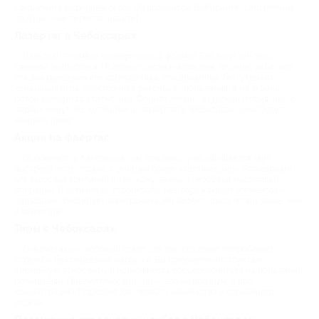
сэкономить в среднем около 50 процентов. Выбирайте направление
по душе и не переплачивайте!
Лазертаг в Чебоксарах
Лазертаг — самый универсальный формат. Без боли, синяков,
тяжелой экипировки. Подходит детям и взрослым, отлично работает
для дня рождения или корпоратива. Это динамика, бег, укрытия,
командная игра. Электроника фиксирует попадания, а на экране
потом выводится статистика. Формат легкий, азартный и понятный с
первых минут. А с купонами на лазертаг в Чебоксарах цены будут
намного ниже.
Акции на фаертаг
Особенность фаертага в том, что здесь уже ощущается звук
выстрела, есть отдача, сценарии более «тактические». Это вариант
для взрослых компаний и тех, кому важна атмосфера настоящей
операции. В отличие от страйкбола, нет поражающих элементов —
попадание фиксирует электроника. Но эффект присутствия выше, чем
в лазертаге.
Тиры в Чебоксарах
Пневматика — хороший старт для тех, кто хочет попробовать
стрельбу без серьезной нагрузки. Вы получаете инструктаж,
спокойную атмосферу и возможность сосредоточиться на попадании
по мишеням. Пневматический тир — это не про шум, а про
концентрацию. Подходит для первого знакомства и спокойного
отдыха.