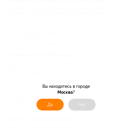
Посещение стрелковых клубов в Чебоксарах
Стрельба из пистолета, автомата или винтовки проходит строго под
контролем инструктора. Обязательны защитные наушники и очки.
Такой вариант выбирают:
в качестве подарка;
для необычного дня рождения;
ради нового опыта;
для системных тренировок.
Стрельба из лука в Чебоксарах
Самое «спокойное» направление из всех — стрельба из лука и
арбалета. Нет громкого выстрела, нет отдачи. Подходит тем, кто
ценит медитативный процесс и точность.
Формат универсален и может подойти для:
Вы находитесь в городе
дня рождения;
корпоратива;
Москва
?
подарочного сертификата;
встречи друзей;
Да
Нет
личного опыта.
Экономия с купонами Биглион
Цены на стрельбу в Чебоксарах сильно отличаются — от доступных