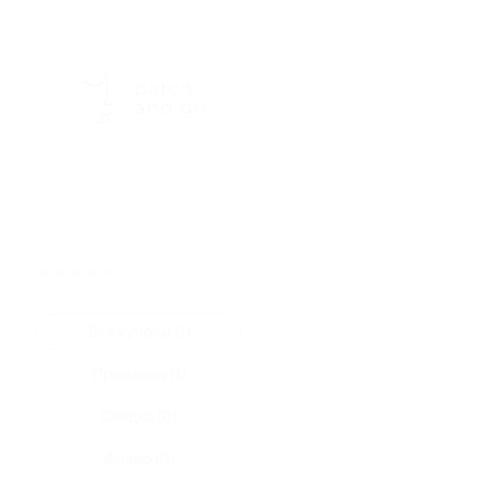
★
★
★
★
★
Все купоны (1)
Промокод (1)
Скидка (0)
Флаер (0)