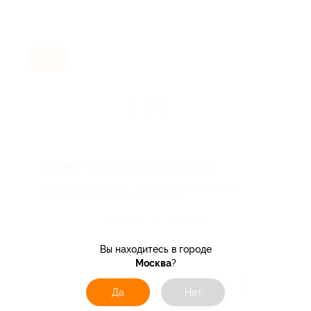
-10%
Скидка -10% при оплате онлайн!
Купон дает скидку 10% при оплате заказа онлайн
на сайте. Купон распространятся...
Поделиться с друзьями
Вы находитесь в городе
Москва
?
Получить код
Да
Нет