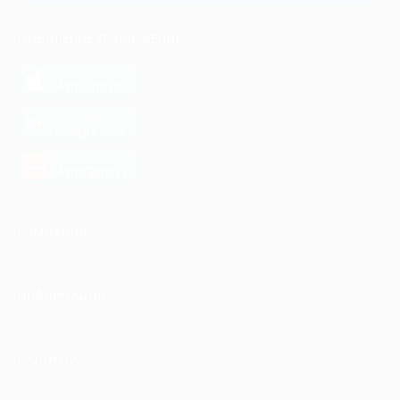
МОБИЛЬНОЕ ПРИЛОЖЕНИЕ
загрузить в
App Store
загрузить в
Google Play
загрузить в
AppGallery
КОМПАНИЯ
ИНФОРМАЦИЯ
ПАРТНЕРАМ