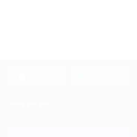
Акция до 30.09.2026
загрузить в
загрузить в
App Store
Google Play
+7 495 649-649-1
Для звонка из Москвы
и регионов России
Связаться с нами