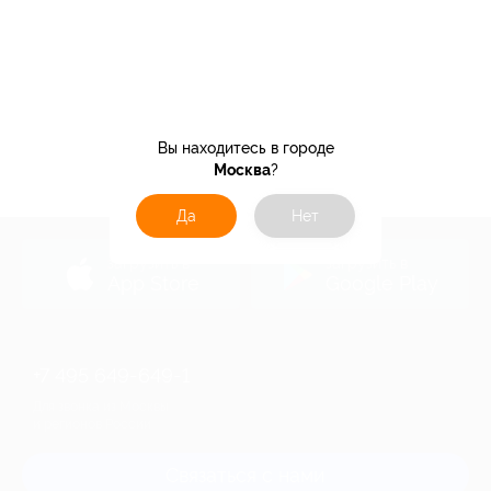
Вы находитесь в городе
Москва
?
Да
Нет
загрузить в
загрузить в
App Store
Google Play
+7 495 649-649-1
Для звонка из Москвы
и регионов России
Связаться с нами