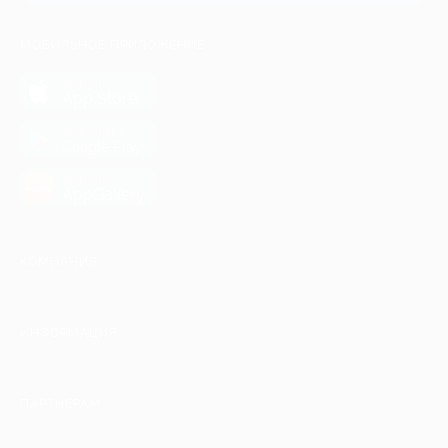
МОБИЛЬНОЕ ПРИЛОЖЕНИЕ
загрузить в
App Store
загрузить в
Google Play
загрузить в
AppGallery
КОМПАНИЯ
ИНФОРМАЦИЯ
ПАРТНЕРАМ