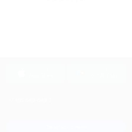
Акция до 31.12.2026
загрузить в
загрузить в
App Store
Google Play
+7 495 649-649-1
Для звонка из Москвы
и регионов России
Связаться с нами