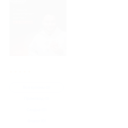
★
★
★
★
★
Все купоны (3)
Промокод (3)
Скидка (0)
Флаер (0)