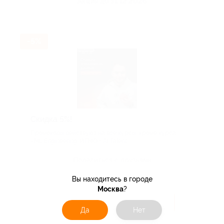
Акция до 31.12.2026
-5%
Скидка 5%!
Промокоды действуют на все курсы, кроме курса
«ML Engineering: ИТМО + AI Talent...
Поделиться с друзьями
Вы находитесь в городе
Москва
?
Получить код
Да
Нет