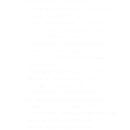
волжских пейзажей и древним
узорочьем архитектурных памятников —
белоснежные монастыри
и разноцветные церкви, старинные
купеческие и дворянские особняки,
действующая пожарная каланча;
— экскурсия в древний Угличский
кремль, связанный с самыми
таинственными эпизодами истории Руси
(архитектура);
— посещение знаменитой церкви
Царевича Димитрия-на-Крови
со старинными фресками;
— экскурсия «СырКультПросвет»
в современный музейный комплекс при
сырном заводе знаменитого бренда
«Углече поле», где раскроем фирменные
секреты сыроваров громадного
действующего производства;