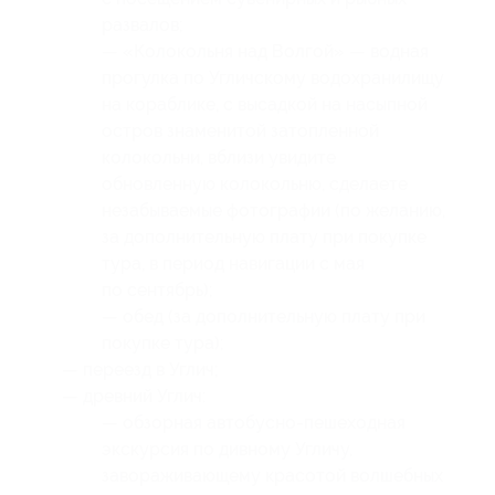
развалов;
— «Колокольня над Волгой» — водная
прогулка по Угличскому водохранилищу
на кораблике, с высадкой на насыпной
остров знаменитой затопленной
колокольни, вблизи увидите
обновленную колокольню, сделаете
незабываемые фотографии (по желанию,
за дополнительную плату при покупке
тура, в период навигации с мая
по сентябрь);
— обед (за дополнительную плату при
покупке тура);
— переезд в Углич;
— древний Углич:
— обзорная автобусно-пешеходная
экскурсия по дивному Угличу,
завораживающему красотой волшебных