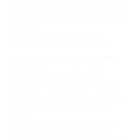
за собой право отменить тур на ту или иную дату
из-за недобора группы и перенести его на другое
(удобное для группы) число (по предварительному
согласованию);
— при переносе или отмене тура по вине
туроператора клиент вправе вернуть купон.
У туроператора действует система онлайн-
бронирования:
— необходимо ⁠нажать на кнопку «Купить»;
— выбрать желаемую экскурсию;
— в выпадающем календаре выбрать желаемую
дату;
— заполнить все необходимые контактные данные;
— нажать «Оплатить» и⁠ ⁠оплатить желаемым
способом.
После бронирования дня/времени и покупки
купона с вами свяжется администратор для
подтверждения записи на экскурсию (звонком или