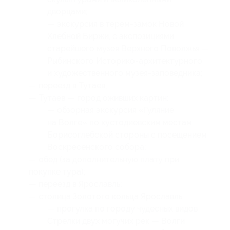
дворцами;
— экскурсия в терем-замок Новой
Хлебной Биржи, с экспозициями
старейшего музея Верхнего Поволжья —
Рыбинского Историко-архитектурного
и художественного музея-заповедника;
— переезд в Тутаев;
— Тутаев — город оживших картин:
— обзорная экскурсия «Гуляние
на Волге» по кустодиевским местам
Борисоглебской стороны с посещением
Воскресенского собора;
— обед (за дополнительную плату при
покупке тура);
— переезд в Ярославль;
— столица Золотого кольца Ярославль:
— прогулка по городу чудесных видов
Стрелки двух могучих рек — Волги