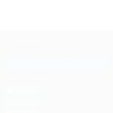
+7 495 649-649-1
Для звонка из Москвы
и регионов России
Связаться с нами
МОБИЛЬНОЕ ПРИЛОЖЕНИЕ
загрузить в
App Store
загрузить в
Google Play
загрузить в