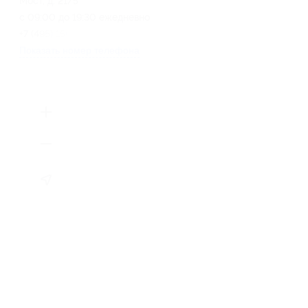
Мост, д. 21/5
с 09:00 до 19:30 ежедневно
+7 (495) 150-19-99
Показать номер телефона