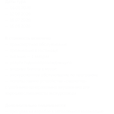
Даты тура:
— 01.05.2026;
— 12.06.2026;
— 18.07.2026;
— 15.08.2026.
В стоимость включено:
— транспортное обслуживание;
— проживание в гостинице;
— питание — 1 завтрак;
— услуги гида-сопровождающего;
— входные билеты в музеи;
— экскурсионное обслуживание по программе;
— использование устройства «радиогид»
с удобными одноразовыми наушниками для
хорошей слышимости экскурсовода.
Дополнительно оплачивается:
— прогулка на корабле к затопленной колокольне