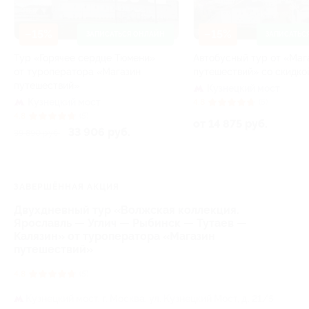
–15%
–15%
ЗАПИСАТЬСЯ ОНЛАЙН
ЗАПИСАТЬС
Тур «Горячее сердце Тюмени»
Автобусный тур от «Маг
от туроператора «Магазин
путешествий» со скидко
путешествий»
Кузнецкий мост
Кузнецкий мост
4.8
(5)
4.8
(5)
от 14 875 руб.
33 906 руб.
39 890 руб.
ЗАВЕРШЁННАЯ АКЦИЯ
Двухдневный тур «Волжская коллекция.
Ярославль — Углич — Рыбинск — Тутаев —
Калязин» от туроператора «Магазин
путешествий»
4.8
(5)
Кузнецкий мост,
г. Москва, ул. Кузнецкий Мост, д. 21/5