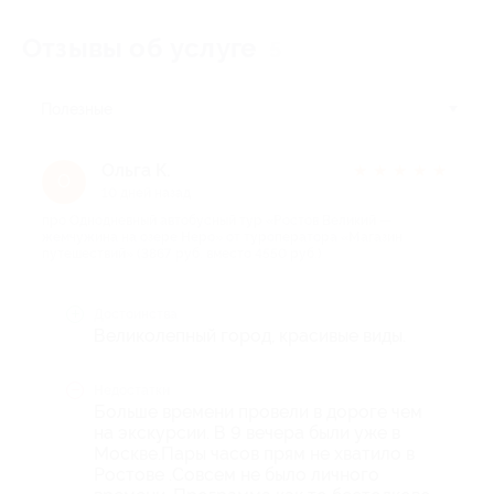
Отзывы об услуге
5
Полезные
Ольга К.
★
★
★
★
★
О
10 дней назад
про Однодневный автобусный тур «Ростов Великий —
жемчужина на озере Неро» от туроператора «Магазин
путешествий» (3867 руб. вместо 4550 руб.)
Достоинства
Великолепный город, красивые виды.
Недостатки
Больше времени провели в дороге чем
на экскурсии. В 9 вечера были уже в
Москве.Пары часов прям не хватило в
Ростове .Совсем не было личного