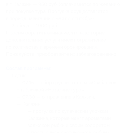
в г. Калязин — 950 руб. (оплачивается по желанию
при покупке тура. Прогулка осуществляется
в период навигации с мая по сентябрь);
— 2 обеда — 1900 руб.
Просим обратить внимание, что некоторые
дополнительные услуги имеют ограничение
по количеству и времени бронирования.
Пожалуйста, приобретайте их заблаговременно.
Состав программы
:
— 1 день:
— 07:15 — сбор группы от ст. м. «Свиблово»
с табличкой «Название тура»;
— 07:30 — отправление в Калязин;
— Калязин:
— прогулка по купеческим улочкам
Калязина, которые манят ароматами
волжской рыбки и своим колоритом,
с посещением сувенирных и рыбных