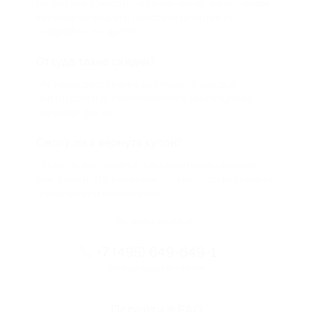
Biglion это про специальные акции, по условиям
которых вы можете приобрести купон со
скидкой от 50 до 90%
Откуда такие скидки?
Мы непосредственно работаем с каждым
партнером и договариваемся с ним о лучших
условиях для вас
Смогу ли я вернуть купон?
Если что-то случится, мы обязательно вернем
вам деньги. Мы работаем только с проверенными
и надежными партнерами
Остались вопросы?
+7 (495) 649-649-1
Горячая линия Биглиона
Перейти в FAQ