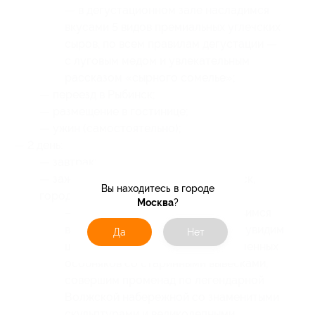
— в дегустационном зале насладимся
вкусами 5 видов премиальных углечских
сыров, по всем правилам дегустации —
с луговым медом и увлекательным
рассказом «сырного сомелье»;
— переезд в Рыбинск;
— размещение в гостинице;
— ужин (самостоятельно);
— 2 день:
— завтрак;
— зажиточный волжский купец Рыбинск,
Вы находитесь в городе
город-музей под открытым небом:
Москва
?
— на обзорной экскурсии отправимся
в прошлое Российской Империи, увидим
Да
Нет
целые кварталы деревянных и каменных
особняков со старинными вывесками,
совершим променад по легендарной
Волжской набережной со знаменитыми
скульптурами и великолепными