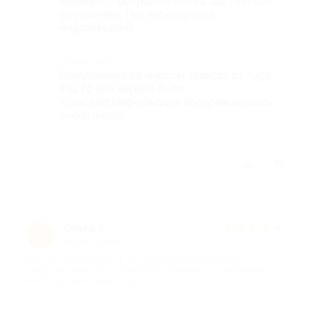
времени. Программа как то бестолково
составлена. Гид перегрузила
информацией .
Комментарий
Впечатления во многом зависят от гида.
Как то все нервно было.
Крикливо.Информация воспринималась
очень плохо.
Отзыв полезен?
1
Ольга К.
★
★
★
★
★
О
18 дней назад
про Тур «На Селигер. К острову Преподобного Нила» на
одного человека от туроператора «Магазин путешествий
(4233 руб. вместо 4980 руб.)