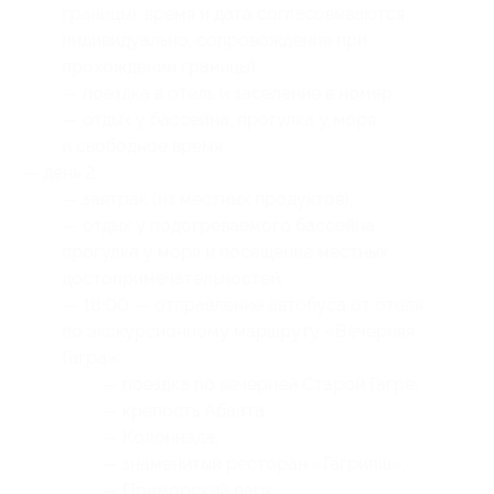
границы), время и дата согласовываются
индивидуально, сопровождение при
прохождении границы);
— поездка в отель и заселение в номер;
— отдых у бассейна, прогулка у моря
и свободное время;
— день 2:
— завтрак (из местных продуктов);
— отдых у подогреваемого бассейна,
прогулка у моря и посещение местных
достопримечательностей;
— 18:00 — отправление автобуса от отеля
по экскурсионному маршруту «Вечерняя
Гагра»:
— поездка по вечерней Старой Гагре;
— крепость Абаата;
— Колоннада;
— знаменитый ресторан «Гагрипш»;
— Приморский парк;