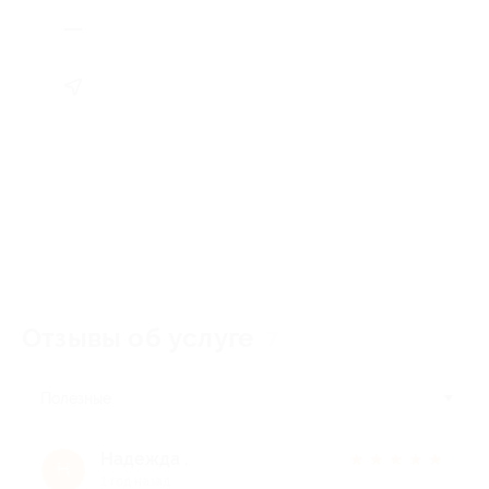
Отзывы об услуге
7
Полезные
Надежда .
★
★
★
★
★
Н
1 год назад