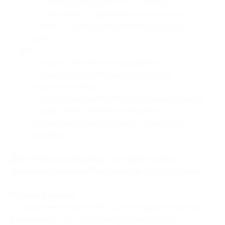
Успенского храма (VIII–X век) (по-
желанию, за дополнительную плату);
— 19:00 — прибытие в отель и свободное
время;
— день 4:
— завтрак (из местных продуктов);
— отдых у подогреваемого бассейна
и прогулка у моря;
— сопровождение при прохождении границы
в Адлер (КПП «ПСОУ» (контрольно-
пропускной пункт российско-абхазской
границы)).
Дополнительные услуги, которые можно
приобрести при необходимости:
обеды и ужины.
Прочие условия:
— программа тура может быть откорректирована
в зависимости от погодных условий (отель