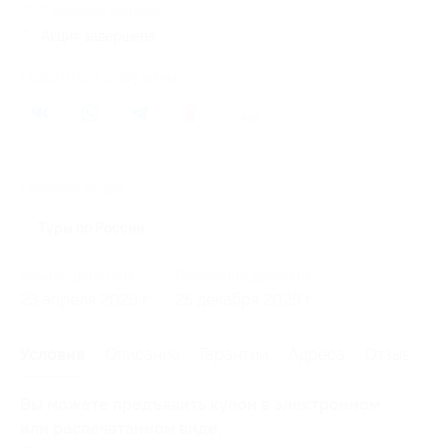
7 купонов куплено
Акция завершена
Поделиться с друзьями
688
Похожие акции
Туры по России
Начало действия
Окончание действия
23 апреля 2025 г.
25 декабря 2025 г.
Условия
Описание
Гарантии
Адреса
Отзывы
Вы можете предъявить купон в электронном
или распечатанном виде.