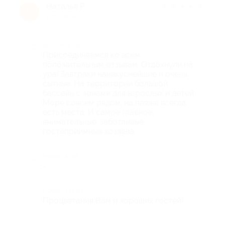
Наталья Р.
★
★
★
★
★
Н
1 год назад
Достоинства
Присоединяемся ко всем
положительным отзывам. Отдохнули на
ура! Завтраки наивкуснейшие и очень
сытные. На территории большой
бассейн с зонами для взрослых и детей.
Море совсем рядом, на пляже всегда
есть места. И самое главное,
внимательные, заботливые,
гостеприимные хозяева.
Недостатки
-
Комментарий
Процветания Вам и хороших гостей)