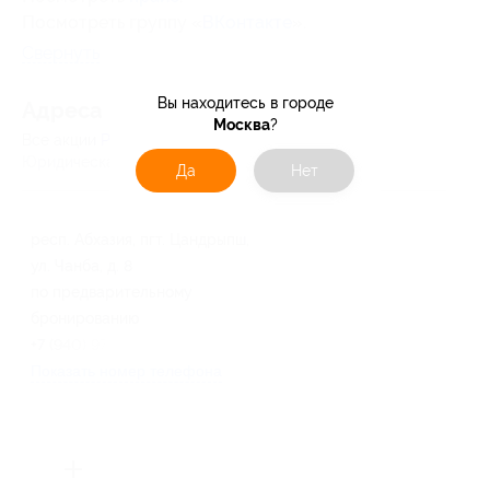
Посмотреть группу «
ВКонтакте
».
Свернуть
Вы находитесь в городе
Адресa
Москва
?
Все акции
Релакс
Юридическая информация о партнёре
Да
Нет
респ. Абхазия, пгт. Цандрыпш,
ул. Чанба, д. 8
по предварительному
бронированию
+7 (940) 971-73-73
Показать номер телефона