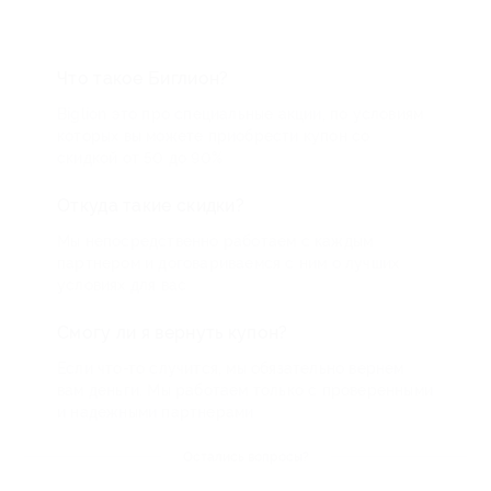
Что такое Биглион?
Biglion это про специальные акции, по условиям
которых вы можете приобрести купон со
скидкой от 50 до 90%
Откуда такие скидки?
Мы непосредственно работаем с каждым
партнером и договариваемся с ним о лучших
условиях для вас
Смогу ли я вернуть купон?
Если что-то случится, мы обязательно вернем
вам деньги. Мы работаем только с проверенными
и надежными партнерами
Остались вопросы?