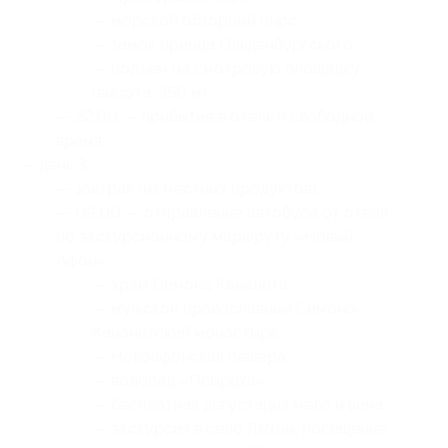
— морской обзорный пирс;
— замок принца Ольденбургского;
— подъем на смотровую площадку
(высота: 350 м);
— 22:00 — прибытие в отель и свободное
время;
— день 3:
— завтрак (из местных продуктов);
— 09:00 — отправление автобуса от отеля
по экскурсионному маршруту «Новый
Афон»:
— храм Симона Кананита;
— мужской православный Симоно-
Кананитский монастырь;
— Новоафонская пещера;
— водопад «Псырцха»;
— бесплатная дегустация меда и вина;
— экскурсия в село Лыхны, посещение