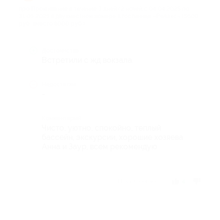
про Проживание в течение 3 дней/2 ночей с 04.04.2025 по
31.05.2025 в двухместном номере в гостинице «Релакс» (5600
руб. вместо 8000 руб.)
Достоинства
Встретили с жд вокзала.
Недостатки
-
Комментарий
Чисто, уютно, спокойно, теплый
бассейн, экскурсии, хорошие хозяева
Анна и Заур, всем рекомендую
Отзыв полезен?
4