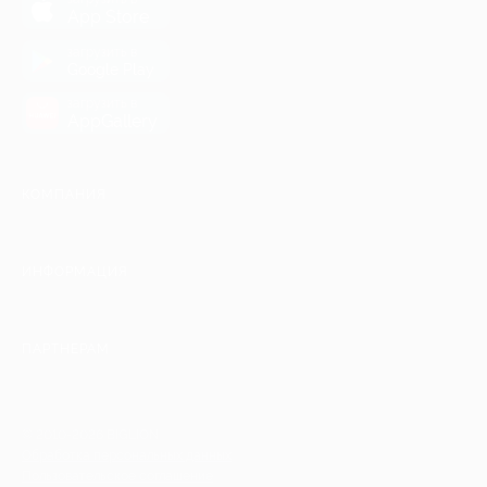
App Store
загрузить в
Google Play
загрузить в
AppGallery
КОМПАНИЯ
ИНФОРМАЦИЯ
ПАРТНЕРАМ
© 2010-2026 BIGLION
Обработка персональных данных
Пользовательское соглашение