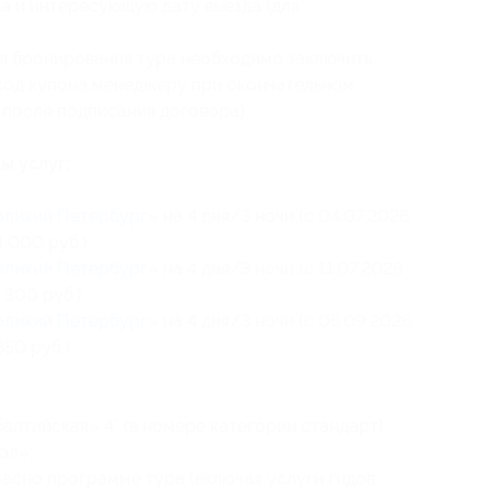
на и интересующую дату выезда (для
я бронирования тура необходимо заключить
код купона менеджеру при окончательном
 после подписания договора).
ы услуг:
ликий Петербург
» на 4 дня/3 ночи (с 04.07.2026
4 000 руб.)
ликий Петербург
» на 4 дня/3 ночи (с 11.07.2026
 300 руб.)
ликий Петербург
» на 4 дня/3 ночи (с 05.09.2026
350 руб.)
лтийская» 4* (в номере категории стандарт);
ол»;
асно программе тура (включая услуги гидов