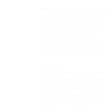
Дополнительные услуги, которые 
— теплоходная экскурсия «По рекам
— автобусная экскурсия «Ночной Пе
— посещение театр-макета «Петровс
— прогулка по Финскому заливу на 
по прайсу партнера;
— экскурсия в Павловск с посещение
— морская прогулка на катере «Фор
партнера.
Примечания:
— время и порядок предоставления т
меняться при сохранении их объема и
— туроператор не имеет возможности
на дорогах, действиями и мероприят
органов ГИБДД, дорожными работами,
находящиеся вне разумного контрол
— схема автобуса отражает последов