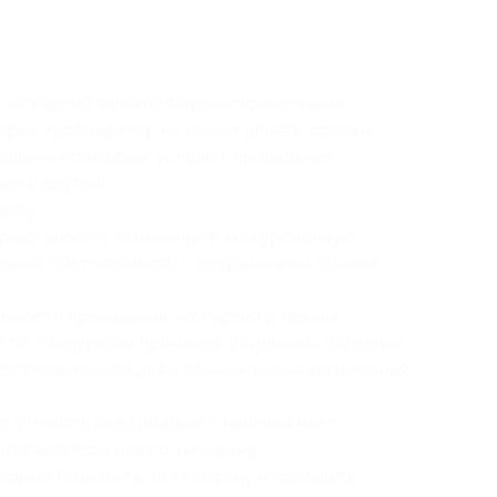
ь экскурсий являются ориентировочными
торые туроператор не может влиять (пробки
худшение погодных условий, проведение
ия и другое);
айсу;
раво вносить изменения в экскурсионную
ивных обстоятельств) с сохранением объема
ьности проведения экскурсий и замена
е по следующим причинам: ухудшение погодных
сти светового дня в осенне-весенний и зимний
о уточнять информацию о наличии мест
уроператора или по телефону;
одимо позвонить по телефону и сообщить