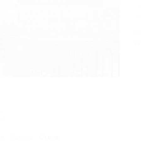
1
В
Поде
1 из 2
я
г.
ии
Адреса
Отзывы