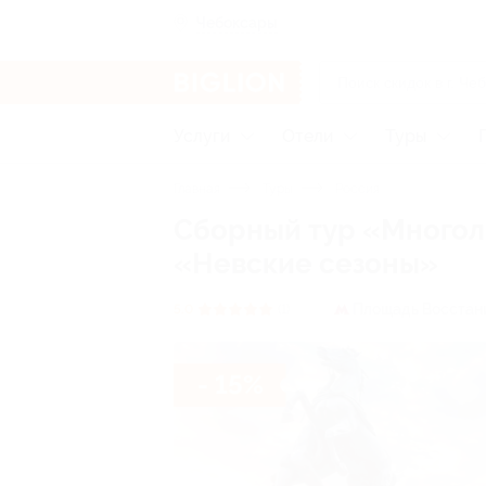
Чебоксары
Услуги
Отели
Туры
Главная
Туры
Россия
Сборный тур «Многоли
«Невские сезоны»
Площадь Восстан
5.0
(1)
- 15%