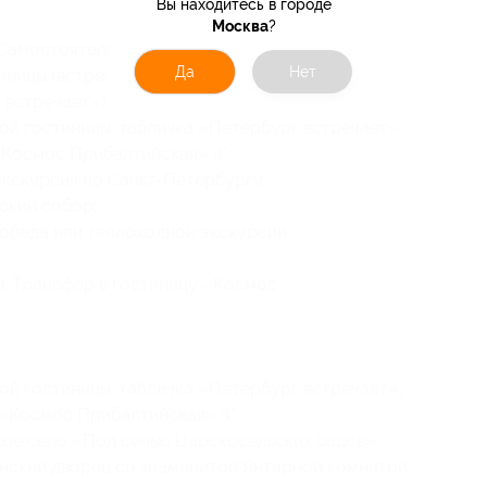
Вы находитесь в городе
Москва
?
Самостоятельный заезд в гостиницу. Вещи
Да
Нет
иницы (встреча с гидом в холле базовой
 встречает»);
вой гостиницы, табличка «Петербург встречает».
«Космос Прибалтийская» 4*;
экскурсия по Санкт-Петербургу;
ский собор;
 обеда или теплоходной экскурсии
. Трансфер в гостиницу «Космос
вой гостиницы, табличка «Петербург встречает»;
 «Космос Прибалтийская» 4*;
кое село «Под сенью Царскосельских садов»;
инский дворец со знаменитой Янтарной комнатой;