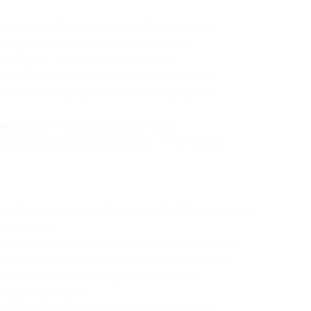
можно приобрести при необходимости:
 и каналам» — по прайсу партнера;
тербург» — по прайсу партнера;
кая Акватория» — по прайсу партнера;
метеоре Петергоф — Санкт-Петербург —
м дворца — по прайсу партнера;
ты Кронштадтской крепости» — по прайсу
уристских услуг, заявленных в программе, могут
 качества;
 влиять на задержки, связанные с пробками
иями государственных органов, в том числе
 а также на любые другие задержки,
я туроператора;
ательность заполнения мест в автобусе,