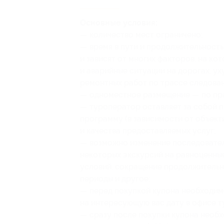
Основные условия:
— количество мест ограничено;
— время в пути и продолжительност
и зависят от многих факторов, на ко
и аварийные ситуации на дорогах, у
ремонтных работ по трассе следован
— одноместное размещение — по пр
— туроператор оставляет за собой п
программу (в зависимости от объект
и качества предоставляемых услуг;
— возможно изменение последовател
некоторых экскурсий на равноценны
условий, сокращение продолжительно
периоды и другое;
— перед покупкой купона необходим
на интересующую вас дату в офисе т
— сразу после покупки купона необх