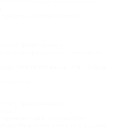
ле (3 часа) или за дополнительную плату
к;
 город к ст. м. «Площадь Восстания»
«Космос Прибалтийская» 4*;
тарой Петергофской дороге» с посещением
рода у Московского вокзала, ст. м. «Площадь
 в гостиницу;
«Космос Прибалтийская» 4*;
штадт;
сторическом парке «Остров фортов»;
орода у Московского вокзала, ст. м. «Площадь