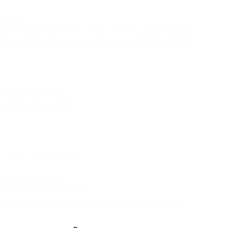
руту;
бусом туристического класса (полутораэтажный
фортабельные кресла, система климат-контроля,
2026, 25.07.2026;
08.2026, 22.08.2026;
 Санкт-Петербургу;
фа с фонтанами;
ининский дворец и парк;
собор в историческом парке «Остров фортов».