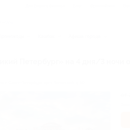
Для Вашего бизнеса
Блог
Франчайзинг
Воп
Промокоды
Кэшбэк
Афиша города
кий Петербург» на 4 дня/3 ночи 
ия,
г. Санкт-Петербург, пр-т Лиговский, д. 10
от 
Экон