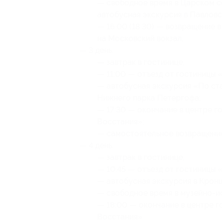
— свободное время в Царском се
автобусная экскурсия в Павловс
— 16:00 (18:30) — возвращение в
на Московский вокзал;
— 3 день:
— завтрак в гостинице;
— 11:00 — отъезд от гостиницы 
— автобусная экскурсия «По с
Нижнего парка Петергофа;
— 17:30 — окончание в центре го
Восстания»;
— самостоятельное возвращение
— 4 день:
— завтрак в гостинице;
— 10:45 — отъезд от гостиницы 
— автобусная экскурсия в Крон
— свободное время в музейно-и
— 18:00 — окончание в центре г
Восстания».