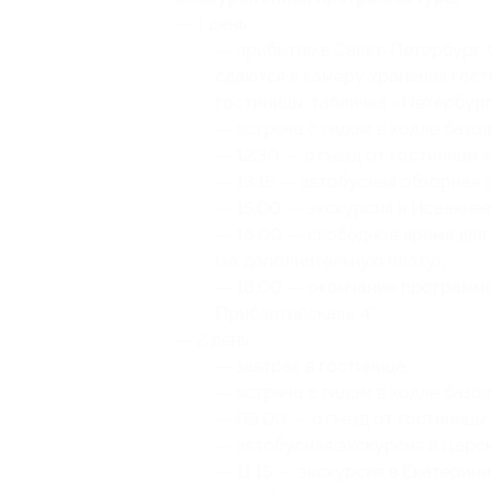
— 1 день:
— прибытие в Санкт-Петербург. 
сдаются в камеру хранения гост
гостиницы, табличка «Петербург
— встреча с гидом в холле базо
— 12:30 — отъезд от гостиницы 
— 13:15 — автобусная обзорная 
— 15:00 — экскурсия в Исаакиев
— 16:00 — свободное время для
(за дополнительную плату);
— 16:00 — окончание программы
Прибалтийская» 4*;
— 2 день:
— завтрак в гостинице;
— встреча с гидом в холле базо
— 09:00 — отъезд от гостиницы
— автобусная экскурсия в Царс
— 11:15 — экскурсия в Екатерин