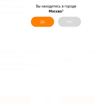
ого» защищают более 400 миллионов
Вы находитесь в городе
Москва
?
ивных клиентов во всём мире.
Да
Нет
iBOX
Яндекс Практикум
Авто, Электроника и техник
Английский
Для детей, Услуги
12%
3.83%
Кэшбэк
Кэшбэк