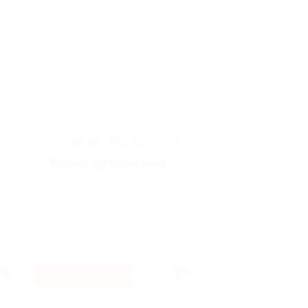
Яндекс.Путешествия
Kaspersky
а
Яндекс.Путешествия
Электроника и те
3.7%
12%
Кэшбэк
Кэшбэк