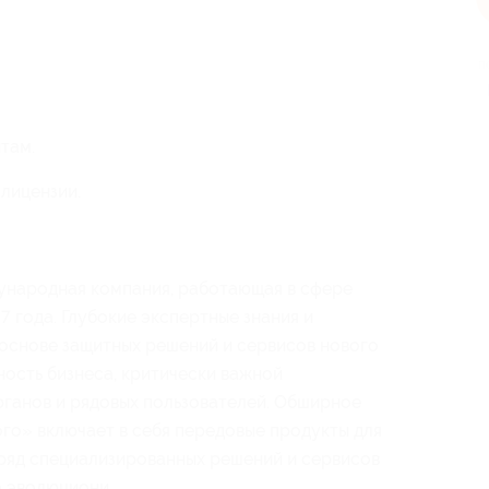
п
там.
лицензии.
ународная компания, работающая в сфере
 года. Глубокие экспертные знания и
основе защитных решений и сервисов нового
ость бизнеса, критически важной
рганов и рядовых пользователей. Обширное
о» включает в себя передовые продукты для
 ряд специализированных решений и сервисов
о эволюционирующими киберугрозами.