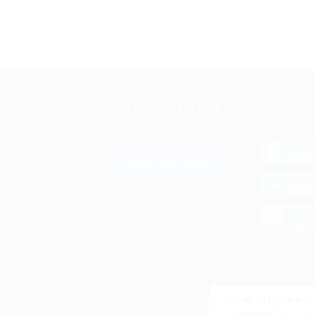
+7 495 649-649-1
МОБИЛЬНО
Для звонка из Москвы
и регионов России
загрузи
App 
Связаться с нами
загрузи
Goog
загрузи
AppG
© 2010-2026 BIGLION
Обработка персональных данных
Используем кук
Пользовательское соглашение
Оставаясь с нам