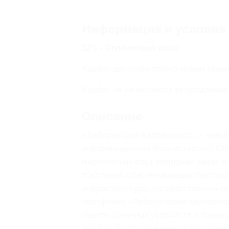
Информация и условия
12% - Оплаченный заказ
Кэшбэк доступен только новым клиен
Кэшбэк не начисляется за продление 
Описание
«Лаборатория Касперского» – межд
информационной безопасности с 1997
многолетний опыт компании лежат в 
поколения, обеспечивающих безопасн
инфраструктуры, государственных о
портфолио «Лаборатории Касперског
защиты конечных устройств, а также
для борьбы со сложными и постоянн