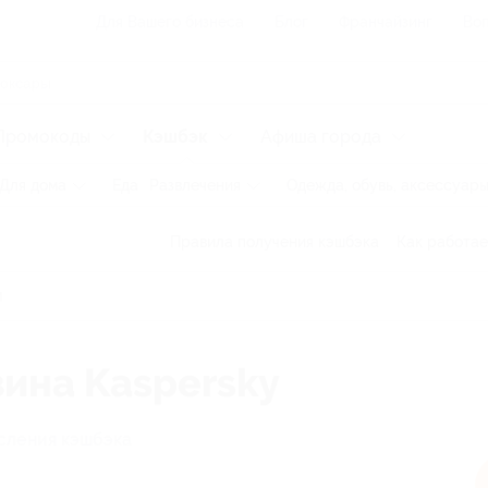
Для Вашего бизнеса
Блог
Франчайзинг
Воп
Промокоды
Кэшбэк
Афиша города
Для дома
Еда
Развлечения
Одежда, обувь, аксессуар
Правила получения кэшбэка
Как работае
зина Kaspersky
сления кэшбэка