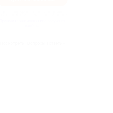
Просто перейдите по кнопке и совершайте
окупки, кэшбэк будет начислен автоматически
Правила гарантированного получения
кэшбэка
Посмотреть «Вопросы и ответы»