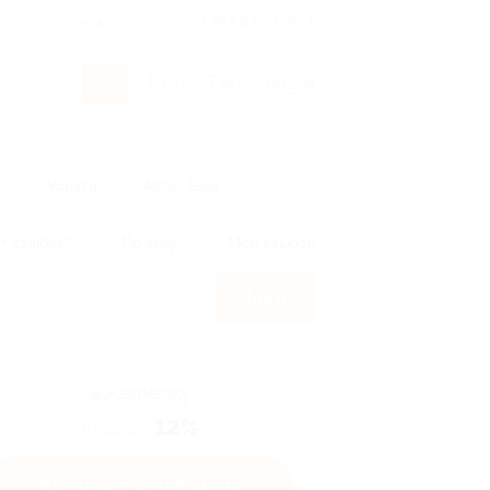
росы и ответы
+7 495 649-649-1
Вход
/
Регистрация
ы
Услуги
Авто
Ещё
т кэшбэк?
По чеку
Мой кэшбэк
Найти
12%
Кэшбэк
Купить с кэшбэком