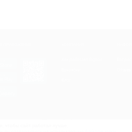
Е ПРИЛОЖЕНИЕ
КОМПАНИЯ
ИНФОР
Как работает Biglion
Вопрос
ть в
Store
Вакансии
Отзывы
ть в
le Play
Блог
ть в
allery
Гарантия, поддержка
24 часа и возврат средств
и, чтобы сайт работал лучше.
файлов куки.
и, вы соглашаетесь на использование