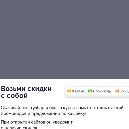
ии
Адреса
Отзывы
Э
ктронном или распечатанном виде.
орный тур 2025 «
Летний роман: Петербург
Возьми скидки
с собой
 4* или «Космос Пулковская» 4* (г. Санкт-
Скачивай наш тулбар и будь в курсе самых выгодных акций,
промокодов и предложений по кэшбеку!
га) — 1 ночь;
волок) — 2 ночи;
При открытии сайтов он уведомит
о наличии скидок!