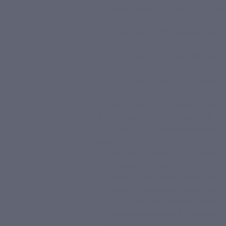
— пешеходная экскурсия «...Где
Петропавловской крепости;
— обзорная автобусная экскурс
— размещение:
— отель «Космос Прибалтийс
и с 15.08.2025 по 17.08.2025
— отель «Космос Пулковская»
— свободное время;
— дополнительно: ночная экску
взрослый, 800 руб./школьник (э
состоится при наборе минималь
— день 2:
— завтрак в отеле по системе «
— переезд в Петергоф;
— автобусная загородная экскур
путевая экскурсия «Старая пет
— экскурсия по Нижнему парку;
— свободное время в Нижнем па
— обед в кафе;