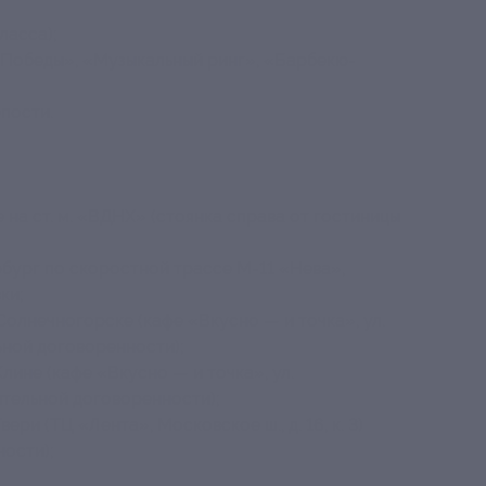
ласса);
Победы», «Музыкальный ринг», «Барбекю-
пости.
 на ст. м. «ВДНХ» (стоянка справа от гостиницы
бург по скоростной трассе М-11 «Нева»,
ки;
олнечногорске (кафе «Вкусно — и точка», ул.
льной договоренности);
лине (кафе «Вкусно — и точка», ул.
ительной договоренности);
ри (ТЦ «Лента», Московское ш., д. 16, к. 3)
ости);