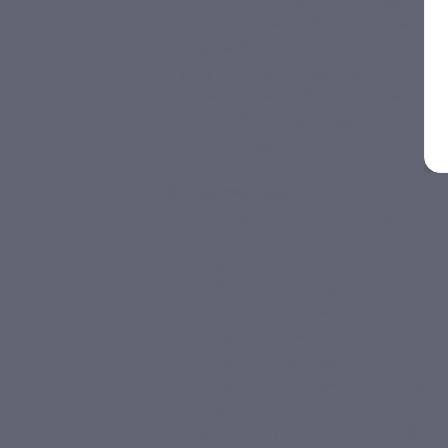
— экскурсионное обслуживание согл
и входные билеты в музеи);
— услуги сопровождающего по марш
— транспортное обслуживание авто
автобус с багажным отделением, ко
контроля, видеомонитором).
Программа тура:
— пешеходная экскурсия «...Где ожи
крепости;
— обзорная автобусная экскурсия «
— автобусная загородная экскурсия «
— экскурсия по Нижнему парку Пете
— посещение горного парка «Рускеа
— посещение водопадов Ахвенкоски;
— посещение природного заповедник
— обзорная экскурсия по Петрозаво
— водная прогулка с осмотром форел