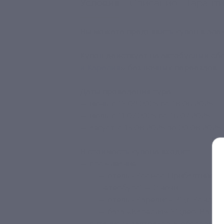
Описание
Гарант
Условия
Вы можете предъявить купон в эле
Купон действует на автобусный сб
и Карелия
» без ночных переездов.
Даты проведения тура:
— июнь: с 13.06.2025 по 18.06.2025;
— июль: с 11.07.2025 по 16.07.2025;
— август: с 15.08.2025 по 20.08.2025.
В стоимость купона входит:
— проживание:
— отель «Космос Прибалтийская»
Петербург) — 2 ночи;
— отель «Карелия» 3* (г. Кондопо
— база «Карелия» 3* (дер. Ватна
— питание (5 завтраков, 6 обедов);