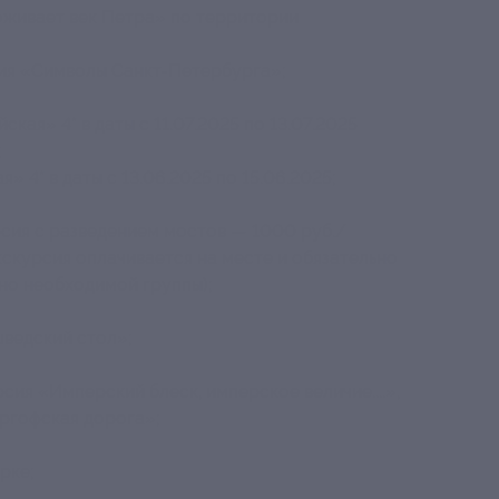
 оживает век Петра» по территории
ия «Символы Санкт-Петербурга»;
кая» 4* в даты с 11.07.2025 по 13.07.2025
;
 4* в даты с 13.06.2025 по 15.06.2025;
рсия с разведением мостов — 1000 руб./
кскурсия оплачивается на месте и обязательно
но необходимой группы);
шведский стол»;
сия «Имперский блеск, имперское величие....»,
ергофская дорога»;
рке;