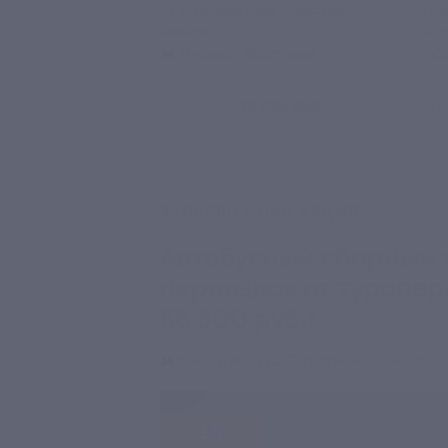
от туроператора «Невские
тра
сезоны»
«Не
Площадь Восстания
г. 
Лиго
Куплено 2
15 215 руб.
17 900 руб.
18 4
ЗАВЕРШЁННАЯ АКЦИЯ
Автобусный сборный т
переездов от туропер
56 500 руб.)
Фили,
г. Москва, Багратионовский пр., д.
- 15%