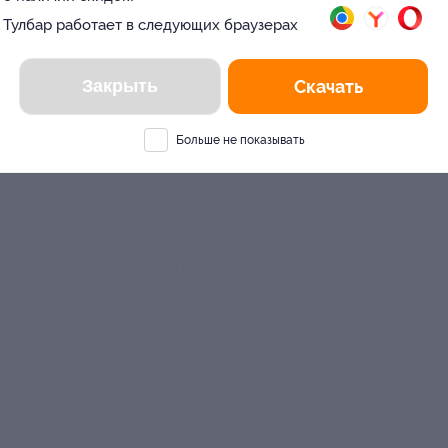
Вы находитесь в городе
асно программе тура (включая услуги гидов
Тулбар работает в следующих браузерах
Москва
?
Да
Нет
руту;
Закрыть
Скачать
бусом туристического класса (полутораэтажный
мфортабельными креслами, системой климат-
Больше не показывать
вает век Петра» по территории Петропавловской
Символы Санкт-Петербурга»;
Имперский блеск, имперское величие....»;
ргофа;
ла»;
а и водопада Кивач;
дску;
евого хозяйства и пикником с дегустацией