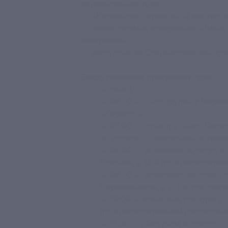
карельских настоек;
— «Карельская горница» (4 мастер-к
— анимационные программы: «Знамя 
вечеринка»;
— экскурсия по Староладожской кре
Экскурсионная программа тура:
— день 1:
— 06:30 — сбор группы в Москве
«Космос»);
— 07:00 — отъезд в Санкт-Петер
по дороге 2 санитарные останов
— 08:00 — возможна посадка в С
Красная, д. 118) (по предварите
— 08:30 — возможна посадка в К
Первомайская, д. 2) (по предвар
— 10:00 — возможна посадка в Тве
(по предварительной договоренн
— 15:30 — обед в кафе города;