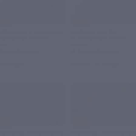
15%
–15%
 «Провинция, ты тем и хороша»
Автобусный тур в Тулу
туроператора «Невские
от туроператора «Невские
оны»
сезоны»
Площадь Восстания
Площадь Восстания
13 855 руб.
15 725 руб.
18 500 руб.
15%
–15%
обусный тур «По Касимовскому
Сборный тур «Хиты Петербург