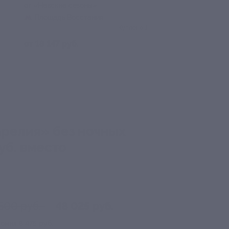
от «Невские сезоны»
Площадь Восстания
Куплено 1
от 18 147 руб.
арелия» без ночных
уб. вместо
500 руб.
48 025 руб.
номия
8 475 руб.