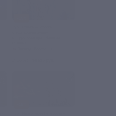
–15%
Тур «Есенин — России
стихотворная душа»
от туроператора «Невские
сезоны»
Площадь Восстания
14 535 руб.
17 100 руб.
–15%
а»
Тур «Многоликий Петербург»