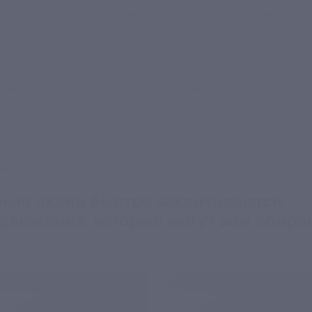
Для Вашего бизнеса
Блог
Франчайзинг
Воп
Промокоды
Кэшбэк
Афиша города
И, ЗАВЕРШЕНА.
ные акции быстро заканчиваются.
редложения, которые могут вам понра