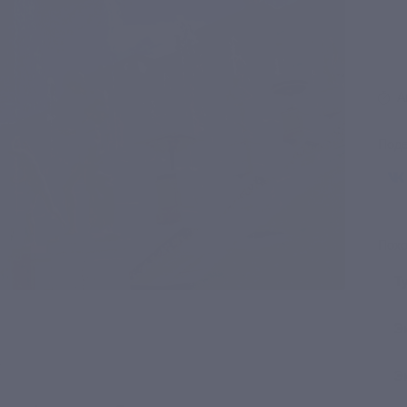
А
Поде
Похо
Т
Э
.
Э