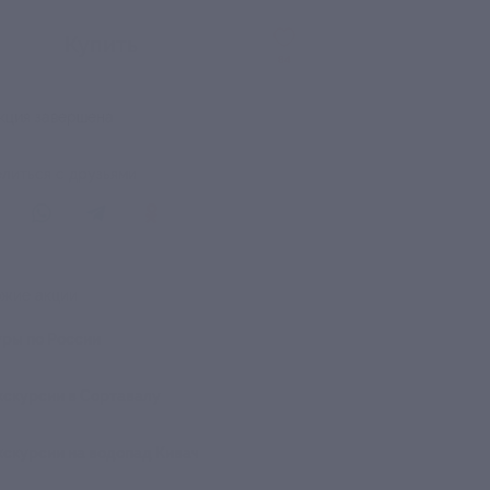
Купить
84
кция завершена
литься с друзьями
жие акции
уры по России
кскурсии в Сортавалу
кскурсии на водопад Кивач