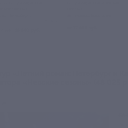
кту» от туроператора
от туроператора «Невские
вские сезоны»
сезоны»
Санкт-Петербург,
Площадь Восстания
вский пр-т, д. 10
Куплено 5
от 17 595 руб.
15 640 руб.
00 руб.
ур «Летний роман: Петербург и К
атора «Невские сезоны» (48 025 р
 12а
56 
Эко