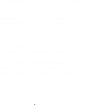
асно программе тура (включая услуги гидов
руту;
бусом туристического класса (полутораэтажный
мфортабельными креслами, системой климат-
 Петергофской дороге»;
по Карельскому перешейку «В царство сосен,
ский корпус, гроты Большого каскада и Нижний
овское кладбище и экологическая тропа
 Выборг (Старый город, Замковый остров, парк
обор, парк «Остров фортов».