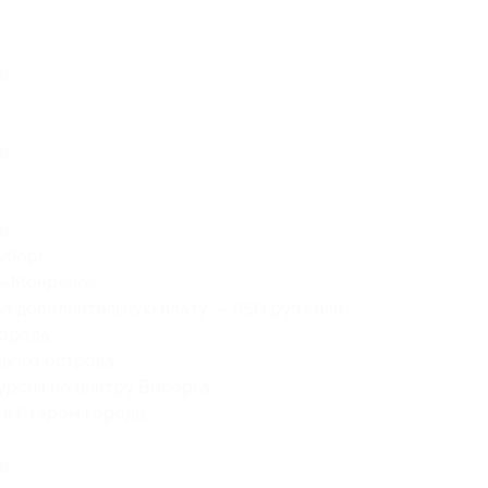
ы;
ы;
ы;
ыборг:
к «Монрепо»;
за дополнительную плату — 950 руб.) или
города;
вого острова;
урсия по центру Выборга;
 в Старом городе;
ы;