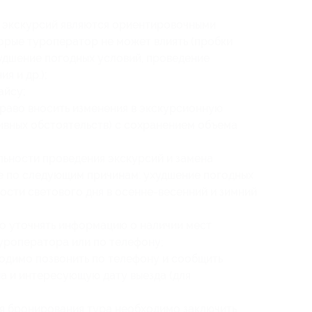
ь экскурсий являются ориентировочными
торые туроператор не может влиять (пробки
худшение погодных условий, проведение
я и др.);
айсу;
раво вносить изменения в экскурсионную
ивных обстоятельств) с сохранением объема
ьности проведения экскурсий и замена
е по следующим причинам: ухудшение погодных
сти светового дня в осенне-весенний и зимний
о уточнять информацию о наличии мест
уроператора или по телефону;
одимо позвонить по телефону и сообщить
на и интересующую дату выезда (для
я бронирования тура необходимо заключить