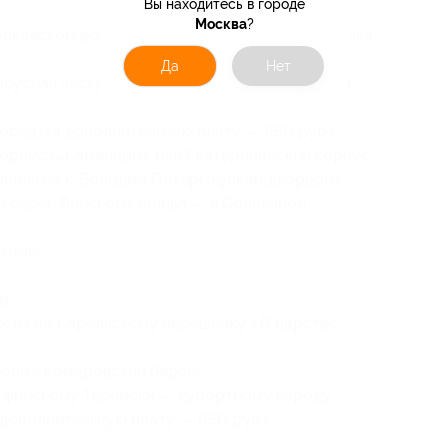
Вы находитесь в городе
Москва
?
сковском вокзале у памятника Петру I, табличка
Да
Нет
тобусная экскурсия «По старой Петергофской
обед (за дополнительную плату — 850 руб.);
корпус («Каменный» или Екатерининский корпус
аллельно с Большим Петергофским дворцом);
й берег Финского залива — в Солнечное
отеле;
ы;
сия по Карельскому перешейку «В царство
ропе «Комаровский берег»;
 финскому Терийоки — курортному городу;
 дополнительную плату — 850 руб.);