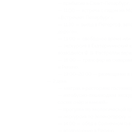
— прибытие в Санкт-Петербург;
— 11:00 — встреча с гидом на Мо
«Встречает Петербург»;
— 11:30 — выезд в Петергоф, ав
дороге»;
— 13:00 — свободное время или 
— экскурсия в Екатерининский 
возводился Ф. Б. Растрелли пар
— 18:00 — трансфер на северны
и Репино;
— 19:00–20:00 — размещение в 
— 2 день:
— завтрак в ресторане гостиниц
— автобусно-пешеходная экскур
сосен, озёр и камней»;
— прогулка по экологической т
— экскурсия по Зеленогорску —
— 14:00 — обед в Солнечном (за
— возвращение в Репино;