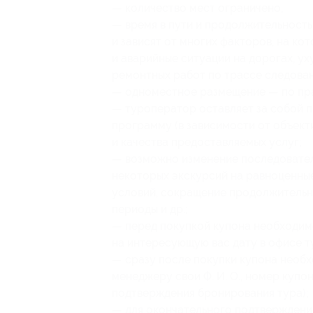
— количество мест ограничено;
— время в пути и продолжительност
и зависят от многих факторов, на ко
и аварийные ситуации на дорогах, у
ремонтных работ по трассе следовани
— одноместное размещение — по пр
— туроператор оставляет за собой п
программу (в зависимости от объект
и качества предоставляемых услуг;
— возможно изменение последовател
некоторых экскурсий на равноценны
условий, сокращение продолжительно
периоды и др.;
— перед покупкой купона необходим
на интересующую вас дату в офисе т
— сразу после покупки купона необх
менеджеру свои Ф. И. О., номер купо
подтверждения бронирования тура);
— для окончательного подтверждени