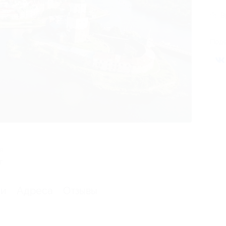
В
Поде
я
г.
ии
Адреса
Отзывы