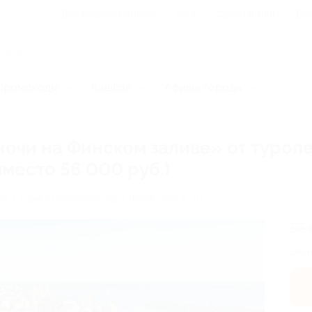
Для Вашего бизнеса
Блог
Франчайзинг
Воп
Промокоды
Кэшбэк
Афиша города
ночи на Финском заливе» от туроп
вместо 56 000 руб.)
ия,
г. Санкт-Петербург, пр-т Лиговский, д. 10
56
Эко