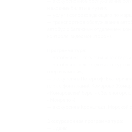
— экскурсионное обслуживание согл
и входные билеты в музеи);
— услуги сопровождающего по марш
— транспортное обслуживание авто
автобус с багажным отделением, ко
контроля, видеомонитором).
Программа тура:
— автобусная экскурсия «По старой
— автобусно-пешеходная экскурсия 
озёр и камней»;
— экскурсия в Петергоф (Екатеринин
парк с фонтанами), Комарово (Комар
«Комаровский берег»), Зеленогорск,
«Монрепо»);
— экскурсия в Кронштадт: Морской с
Экскурсионная программа тура:
— 1 день: