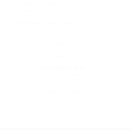
партнером и договариваемся с ним о лучших
условиях для вас
Смогу ли я вернуть купон?
Если что-то случится, мы обязательно вернем
вам деньги. Мы работаем только с проверенными
и надежными партнерами
Остались вопросы?
+7 (495) 649-649-1
Горячая линия Биглиона
Перейти в FAQ