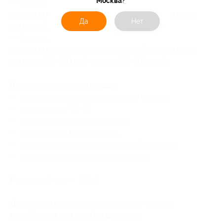
Москва
?
— Скидка 31% на 3 дня/2 ночи проживания
в номере категории двухкомнатный стандарт для
Да
Нет
пятерых (13 800 руб. вместо 20 000 руб.)
— Скидка 32% на 4 дня/3 ночи проживания
в номере категории двухкомнатный стандарт для
пятерых (20 400 руб. вместо 30 000 руб.)
В стоимость купона входит:
— проживание в номере согласно купону;
— пользование WI-FI;
— пользование кондиционером;
— пользование телевизором;
— предоставление средств личной гигиены;
— пользование настольными играми.
Расчетный час
— 12:00.
Дополнительные услуги, которые можно
приобрести при необходимости: