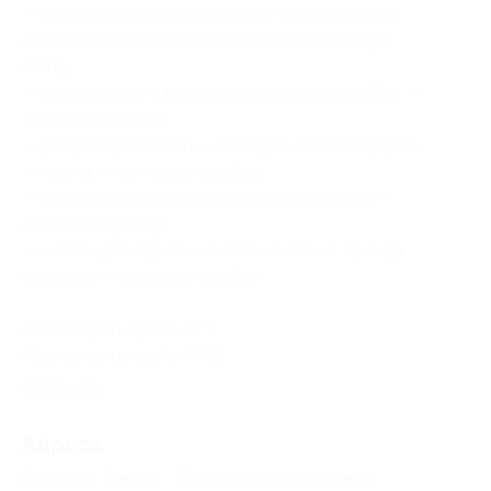
— на территории ресторанно-гостиничного
комплекса есть питание за дополнительную
плату;
— проживание с маленьким питомцем до 5 кг —
согласно прайсу;
— услуги прачечной — 500 руб./одна загрузка;
— сауна — согласно прайсу;
— пользование автостоянкой возле отеля —
согласно прайсу;
— место для отдыха, мангальная зона, аренда
мангала — согласно прайсу.
Посмотреть
прайс № 1
.
Посмотреть
прайс № 2
.
Свернуть
Адресa
Все акции
Тимоша
Перейти на сайт партнера