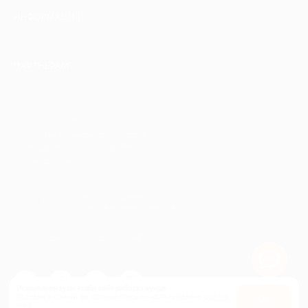
ИНФОРМАЦИЯ
ПАРТНЕРАМ
© 2010-2026 BIGLION
Обработка персональных данных
Пользовательское соглашение
Публичная оферта
Гарантия, поддержка
24 часа и возврат средств
Перейти на полную версию сайта
Используем куки, чтобы сайт работал лучше.
Оставаясь с нами, вы соглашаетесь на использование
файлов
Оk
куки.