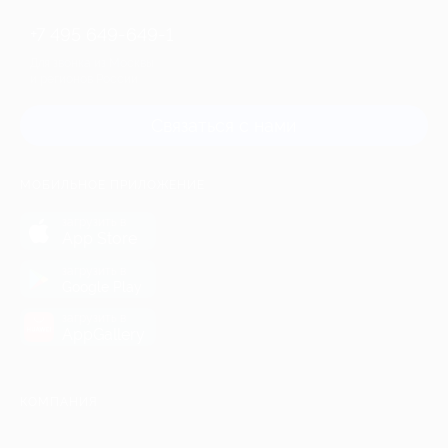
+7 495 649-649-1
Для звонка из Москвы
и регионов России
Связаться с нами
МОБИЛЬНОЕ ПРИЛОЖЕНИЕ
загрузить в
App Store
загрузить в
Google Play
загрузить в
AppGallery
КОМПАНИЯ