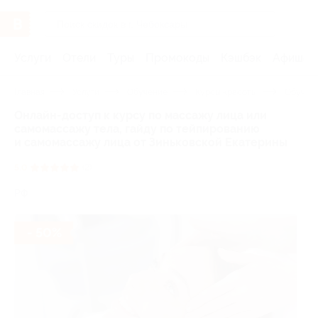
Услуги
Отели
Туры
Промокоды
Кэшбэк
Афиша 
Главная
Услуги
Обучение
Курсы красоты
Обучен
Онлайн-доступ к курсу по массажу лица или
самомассажу тела, гайду по тейпированию
и самомассажу лица от Зиньковской Екатерины
5.0
(2)
РФ
- 50%