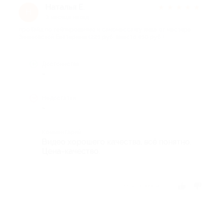
Наталья Е.
★
★
★
★
★
Н
3 месяца назад
про Гайд по тейпированию и самомассажу лица от мастера
Зиньковской Екатерины (225 руб. вместо 450 руб.)
Достоинства
-
Недостатки
-
Комментарий
Видео хорошего качества, всё понятно.
Цена-качество.
Отзыв полезен?