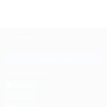
+7 495 649-649-1
Для звонка из Москвы
и регионов России
Связаться с нами
МОБИЛЬНОЕ ПРИЛОЖЕНИЕ
загрузить в
App Store
загрузить в
Google Play
загрузить в