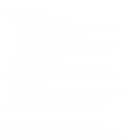
В гайд входит:
— теория в двух вариантах:
— подкаст — удобно слушать на пробежке
или в дороге. Подкаст «Теория
самомассаж»;
— методичка — для тех, кто больше любит
читать. Методичка «Самомассаж»;
— анатомия мышц лица;
— экспресс-видео массажа лица, который
подходит как для утреннего так и для вечернего
бьюти-ритуала;
— видео для большого вечернего бьюти-ритуала;
— трекер привычек, который поможет ввести
самомассаж в вашу повседневную жизнь.
Гайд «Тейпирование»
— это комплекс
аппликаций для тейпирования лица и тела. Вам
больше не придется думать как правильно сделать