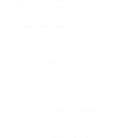
Biglion это про специальные акции, по условиям
которых вы можете приобрести купон со
скидкой от 50 до 90%
Откуда такие скидки?
Мы непосредственно работаем с каждым
партнером и договариваемся с ним о лучших
условиях для вас
Смогу ли я вернуть купон?
Если что-то случится, мы обязательно вернем
вам деньги. Мы работаем только с проверенными
и надежными партнерами
Остались вопросы?
+7 (495) 649-649-1
Горячая линия Биглиона
Перейти в FAQ