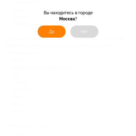
— «поплывший» овал лиц;
— холка;
Вы находитесь в городе
— судороги;
Москва
?
— головные боли.
Да
Нет
В купон на доступ к видео по самомассажу тела
входит: доступ к закрытому каналу с видео
по самомассажу:
— лица;
— шейно-воротниковой зоны;
— рук;
— спины;
— живота;
— таза;
— ног;
— стоп.
Посмотреть
прайс
.
Свернуть