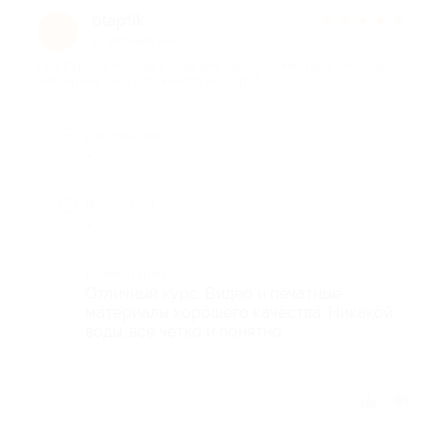
olaptik
★
★
★
★
★
o
11 месяцев назад
про Курс по массажу лица для одного от мастера Зиньковской
Екатерины (550 руб. вместо 5000 руб.)
Достоинства
-
Недостатки
-
Комментарий
Отличный курс. Видео и печатные
материалы хорошего качества. Никакой
воды, все четко и понятно.
Отзыв полезен?