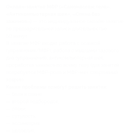
Онлайн-занятие МФР («Самомассаж тела»,
«Антикомпьютерная шея», «Спина без
зажимов»)
— это индивидуальное онлайн-занятие
по предварительной записи длительностью
50 минут.
В занятие МФР входит работа с осанкой
(упражнения/МФР), работа с мышцами тазового
дна (упражнения), антикомпьютерная шея,
проработка зажимов по всему телу (для занятий
потребуется МФР-ролл и МФР-мяч, спортивный
коврик).
Какие проблемы помогут решить занятия:
— боли в спине;
— второй подбородок;
— отеки;
— сутулость;
— ассиметрия;
— целлюлит;