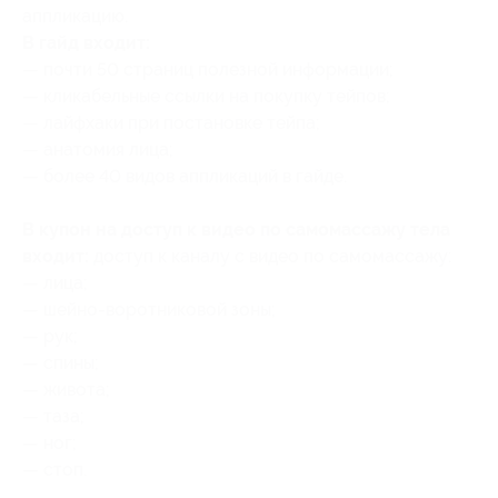
аппликацию.
В гайд входит:
— почти 50 страниц полезной информации;
— кликабельные ссылки на покупку тейпов;
— лайфхаки при постановке тейпа;
— анатомия лица;
— более 40 видов аппликаций в гайде.
В купон на доступ к видео по самомассажу тела
входит:
доступ к каналу с видео по самомассажу:
— лица;
— шейно-воротниковой зоны;
— рук;
— спины;
— живота;
— таза;
— ног;
— стоп.