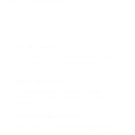
ответит на любой ваш вопрос
Что такое Биглион?
Biglion это про специальные акции, по условиям
которых вы можете приобрести купон со
скидкой от 50 до 90%
Откуда такие скидки?
Мы непосредственно работаем с каждым
партнером и договариваемся с ним о лучших
условиях для вас
Смогу ли я вернуть купон?
Если что-то случится, мы обязательно вернем
вам деньги. Мы работаем только с проверенными