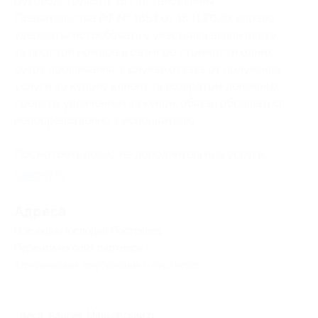
руководствуясь п. 16 Постановления
Правительства РФ № 1853 от 18.11.2020, вправе
удержать/истребовать у участника акции плату
за простой номера в размере стоимости одних
суток проживания; в случае отказа от получения
услуги по купону клиент за возвратом денежных
средств, уплаченных за купон, обязан обращаться
непосредственно к исполнителю.
Посмотреть
прайс
на дополнительные услуги.
Свернуть
Адресa
Все акции
Господин Постоялец
Перейти на сайт партнера
Юридическая информация о партнёре
респ. Адыгея, Майкопский р-