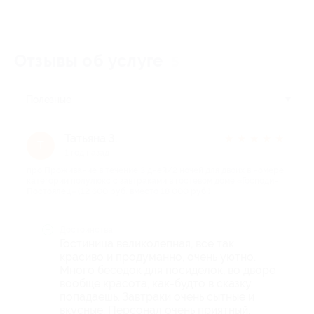
Отзывы об услуге
5
Полезные
Татьяна З.
★
★
★
★
★
Т
1 год назад
про Проживание в течение 3 дней/2 ночей для двоих в номере
категории полулюкс с завтраками в гостевом доме «Господин
Постоялец» (12 600 руб. вместо 18 000 руб.)
Достоинства
Гостиница великолепная, все так
красиво и продуманно, очень уютно.
Много беседок для посиделок, во дворе
вообще красота, как-будто в сказку
попадаешь. Завтраки очень сытные и
вкусные. Персонал очень приятный.