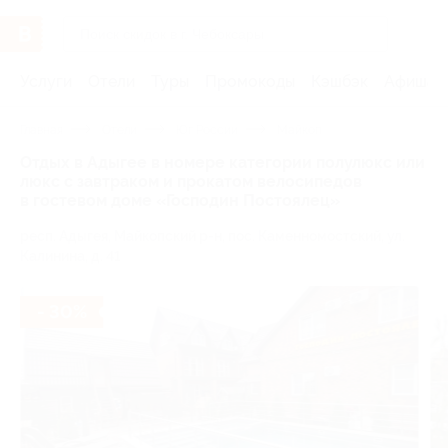
Услуги
Отели
Туры
Промокоды
Кэшбэк
Афиша 
Главная
Отели
Юг России
Майкоп
Отдых в Адыгее в номере категории полулюкс или
люкс с завтраком и прокатом велосипедов
в гостевом доме «Господин Постоялец»
респ. Адыгея, Майкопский р-н, пос. Каменномостский, ул.
Калинина, д. 41
- 30%