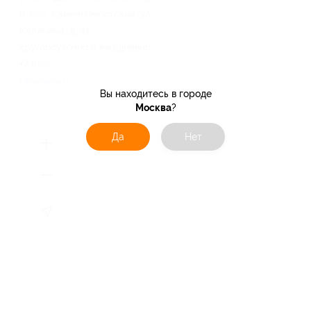
н, пос. Каменномостский, ул.
Калинина, д. 41
круглосуточно и ежедневно
+7 (918) 929-78-88
Показать номер телефона
Вы находитесь в городе
Москва
?
Да
Нет