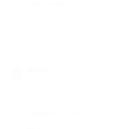
Спасибо большое
Недостатки
-
Отзыв полезен?
Алевтина Н.
★
★
★
★
★
А
2 года назад
про Проживание в течение 3 дней/2 ночей для двоих в номере
категории люкс с завтраками в гостевом доме «Господин
Постоялец» (12 600 руб. вместо 18 000 руб.)
Достоинства
Все красиво, вкусно, чудесно!
Недостатки