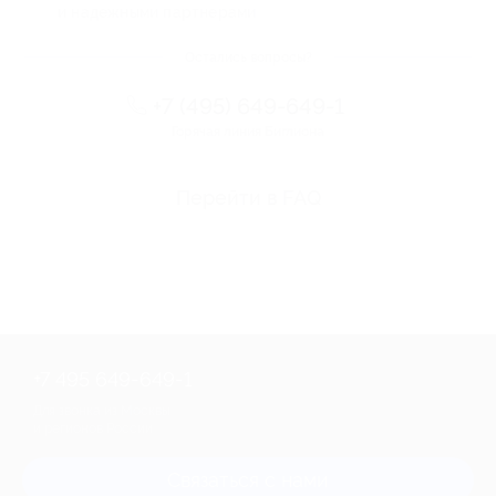
и надежными партнерами
Остались вопросы?
+7 (495) 649-649-1
Горячая линия Биглиона
Перейти в FAQ
+7 495 649-649-1
Для звонка из Москвы
и регионов России
Связаться с нами