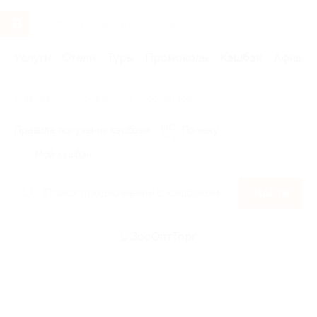
Услуги
Отели
Туры
Промокоды
Кэшбэк
Афиша 
Главная
Кэшбэк
ЗооОптТорг
Правила получения кэшбэка
По чеку
Мой кэшбэк
Найти