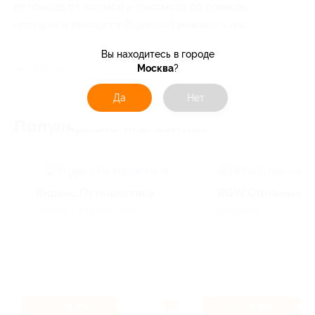
питомцев от кормов и лакомств до одежды,
игрушек и лекарств. В данный момент у нас
более 10 000 товаров и ассортимент
Вы находитесь в городе
постоянно увеличивается.
Читать полностью
Москва
?
Да
Нет
Популярные магазины
Яндекс.Путешествия
RGW Стильные 
Яндекс.Путешествия
Для дома
3.7%
5.6%
Кэшбэк
Кэшбэк