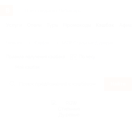
Услуги
Отели
Туры
Промокоды
Кэшбэк
Афиша 
Главная
Кэшбэк
RGW Стильные Душевые
Правила получения кэшбэка
По чеку
Мой кэшбэк
Найти