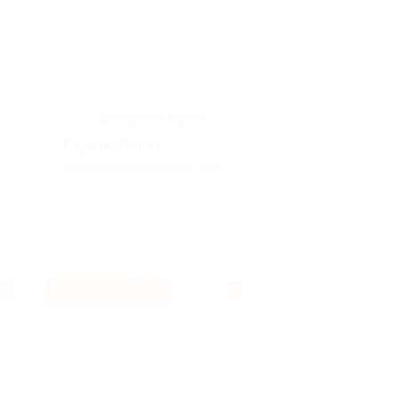
Сервис Пакет
Tion
Лучшие предложения, Еда
Красота & Здоро
169 ₽
4%
Кэшбэк
Кэшбэк