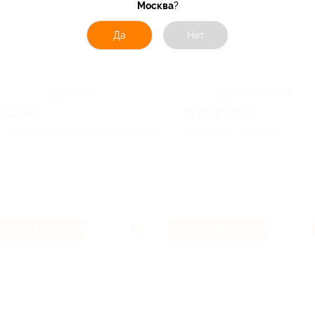
Москва
?
Да
Нет
KRONA
EVITASTORE
Электроника и техника, Для дома
Красота & Здоровье
3.69%
4.66%
Кэшбэк
Кэшбэк