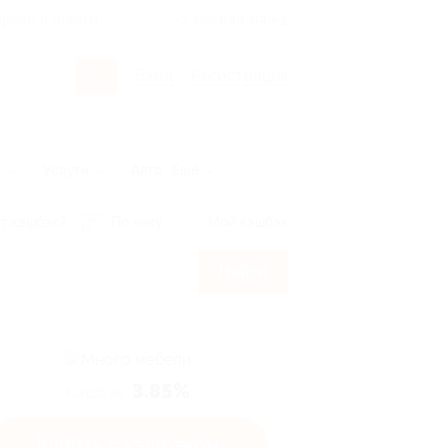
росы и ответы
+7 495 649-649-1
Вход
/
Регистрация
ы
Услуги
Авто
Ещё
т кэшбэк?
По чеку
Мой кэшбэк
Найти
3.85%
Кэшбэк
Купить с кэшбэком