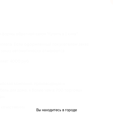
п
формы обратной связи "Купить в 1 клик".
оплата. Если оформленный покупателем заказ
а заказ автоматически отменяется.
ляет 4000 руб.
йская компания, производящая и
ель для дома, в более чем в 700 торговых
ин.
 качественные и безопасные материалы.
Вы находитесь в городе