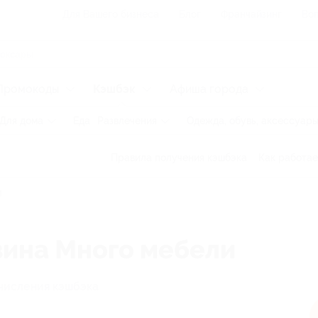
Для Вашего бизнеса
Блог
Франчайзинг
Воп
Промокоды
Кэшбэк
Афиша города
Для дома
Еда
Развлечения
Одежда, обувь, аксессуар
Правила получения кэшбэка
Как работае
зина Много мебели
числения кэшбэка