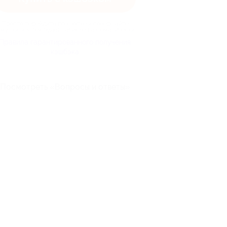
Просто перейдите по кнопке и совершайте
окупки, кэшбэк будет начислен автоматически
Правила гарантированного получения
кэшбэка
Посмотреть «Вопросы и ответы»