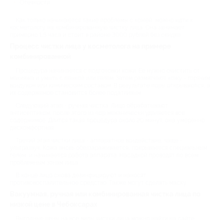
Отечности.
Как только начинаются такие проблемы с кожей, можно идти к
косметологу на комбинированную чистку лица. Она занимает
примерно 1,5 часа и стоит в районе 3000 рублей без скидки.
Процесс чистки лица у косметолога на примере
комбинированной
Процедура начинается с подготовки кожи. Ее нужно очистить от
макияжа и умыть с пенкой или гелем. Затем размягчают кожу - горячим
воздухом или химическим составом. В результате поры открываются, а
их содержимое становится более податливым.
Следующий этап - ручная чистка. Лицо обрабатывают
антисептиком, после этого из пор механически удаляется все
содержимое. Длится такая процедура около 20 минут, она умеренно
дискомфортная.
Третий этап чистки лица - аппаратное воздействие, чаще -
ультразвук. Кожа вновь обеззараживается, покрывается специальным
гелем, и начинается работа аппарата. Насадкой проводят по всем
проблемным зонам лица.
В конце лицо снова дезинфицируют и наносят
противовоспалительное средство. Также могут сделать маску.
Вакуумная, ручная или комбинированная чистка лица по
низкой цене в Чебоксарах
Выгодные цены на все виды чистки лица можно найти на сайте