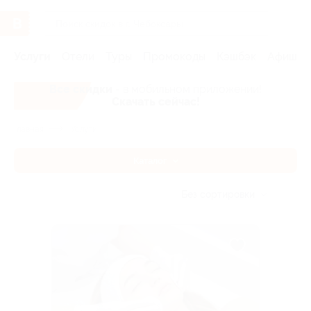
Услуги
Отели
Туры
Промокоды
Кэшбэк
Афиша 
Все скидки
- в мобильном приложении!
Скачать сейчас!
Главная
Услуги
Каталог
Без сортировки