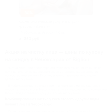
–30%
Косметологические услуги в студии
красоты «Винтаж»
г. Чебоксары, Эгерский бул.,
д. 30
от 350 руб.
Акция на чистку лица — цены по купону
на скидку в Чебоксарах от Biglion
Чистка лица - это процедура для глубокого очищения кожи. Даже
при тщательном повседневном уходе устранить все загрязнения
полностью невозможно. Поэтому время от времени необходимо
делать чистку лица.
В Чебоксарах чистку лица в том или ином виде можно сделать в
любом салоне красоты. Некоторые салоны сотрудничают с компанией
Biglion, предоставляя скидку до 80% на чистку лица.
Комбинированная чистка у косметолога и другие виды
пилинга лица в Чебоксарах
Существует несколько видов чистки лица. Традиционный способ -