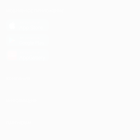
МОБИЛЬНОЕ ПРИЛОЖЕНИЕ
загрузить в
App Store
загрузить в
Google Play
загрузить в
AppGallery
КОМПАНИЯ
ИНФОРМАЦИЯ
ПАРТНЕРАМ