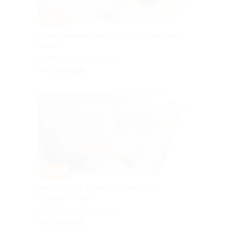
–30%
Косметологические услуги в студии «Эко
Линия»
г. Чебоксары, ​ул. Петра
Ермолаева, д. 1
от 1 393 руб.
–30%
Массаж лица в Beauty Cosmetology
by Sahar & Vosk
г. Чебоксары, ул. Карла
Маркса, д. 51
от 1 113 руб.