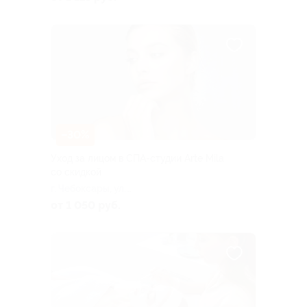
–30%
Уход за лицом в СПА-студии Arte Mila
со скидкой
г. Чебоксары, ул.
Хевешская, д. 31
от 1 050 руб.