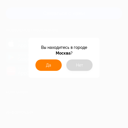
и регионов России
Связаться с нами
МОБИЛЬНОЕ ПРИЛОЖЕНИЕ
загрузить в
App Store
Вы находитесь в городе
Москва
?
загрузить в
Google Play
Да
Нет
загрузить в
AppGallery
КОМПАНИЯ
ИНФОРМАЦИЯ