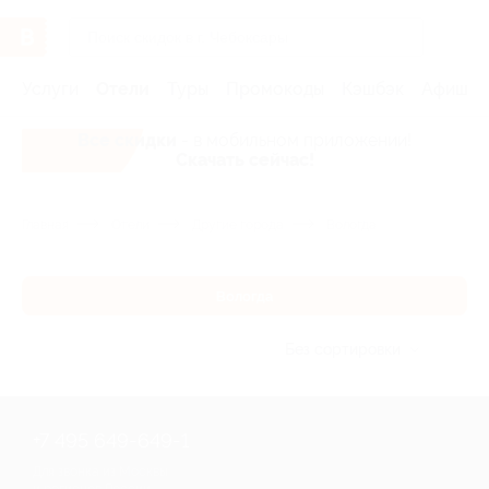
Услуги
Отели
Туры
Промокоды
Кэшбэк
Афиша 
Все скидки
- в мобильном приложении!
Скачать сейчас!
Главная
Отели
Другие города
Вологда
Вологда
Без сортировки
+7 495 649-649-1
Для звонка из Москвы