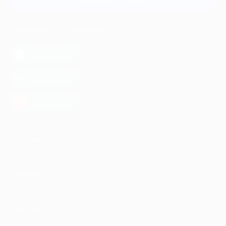
Связаться с нами
МОБИЛЬНОЕ ПРИЛОЖЕНИЕ
загрузить в
App Store
загрузить в
Google Play
загрузить в
AppGallery
КОМПАНИЯ
ИНФОРМАЦИЯ
ПАРТНЕРАМ