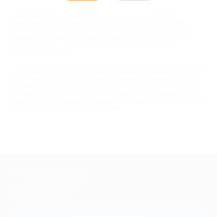
Купоны Биглион – самый простой способ сэкономить на
косметологических и медицинских манипуляциях. Выберите
подходящее предложение в разделе "Другое", изучите условия и
оплатите qr-код. Он придет на электронную почту – сохраните на
смартфон и запишитесь на удобное время в клинику. При визите
предъявите купон, чтобы получить скидку, и наслаждайтесь
качественной услугой.
Решиться на подобные процедуры – высший пилотаж заботы о себе.
Удаляя потенциально опасные новообразования, вы демонстрируете
ответственный подход к здоровью. Корректируя шрамы и растяжки –
оказываетесь мириться с несовершенствами, которые вполне можно
исправить. А устраняя сосудистые патологии,вы возвращаете коже
ровный тон и минимизируете будущие проблемы. Так что не упускайте
возможность воспользоваться акциями!
+7 495 649-649-1
Для звонка из Москвы
и регионов России