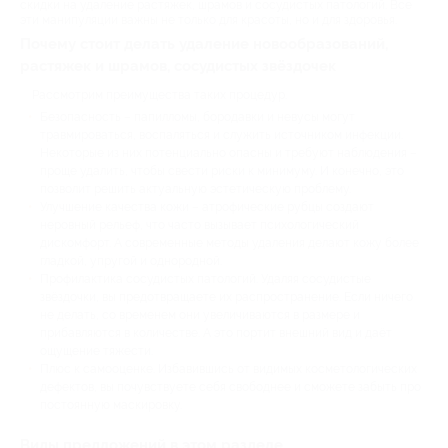
скидки на удаление растяжек, шрамов и сосудистых патологий. Все
эти манипуляции важны не только для красоты, но и для здоровья.
Почему стоит делать удаление новообразований,
растяжек и шрамов, сосудистых звёздочек
Рассмотрим преимущества таких процедур.
Безопасность – папилломы, бородавки и невусы могут
травмироваться, воспаляться и служить источником инфекции.
Некоторые из них потенциально опасны и требуют наблюдения –
проще удалить, чтобы свести риски к минимуму. И конечно, это
позволит решить актуальную эстетическую проблему.
Улучшение качества кожи – атрофические рубцы создают
неровный рельеф, что часто вызывает психологический
дискомфорт. А современные методы удаления делают кожу более
гладкой, упругой и однородной.
Профилактика сосудистых патологий. Удаляя сосудистые
звёздочки, вы предотвращаете их распространение. Если ничего
не делать, со временем они увеличиваются в размере и
прибавляются в количестве. А это портит внешний вид и даёт
ощущение тяжести.
Плюс к самооценке. Избавившись от видимых косметологических
дефектов, вы почувствуете себя свободнее и сможете забыть про
постоянную маскировку.
Виды предложений в этом разделе