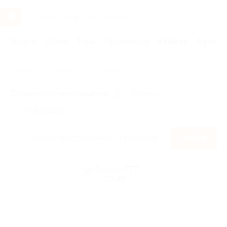
Услуги
Отели
Туры
Промокоды
Кэшбэк
Афиша 
Главная
Кэшбэк
Tezeks (TEZ TOUR)
Правила получения кэшбэка
По чеку
Мой кэшбэк
Найти