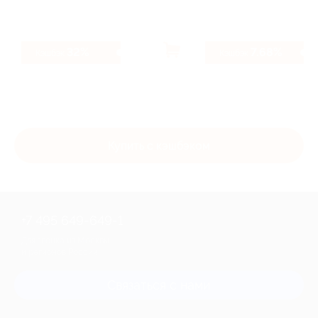
32%
7.68%
Кэшбэк
Кэшбэк
Купить с кэшбэком
+7 495 649-649-1
Для звонка из Москвы
и регионов России
Связаться с нами