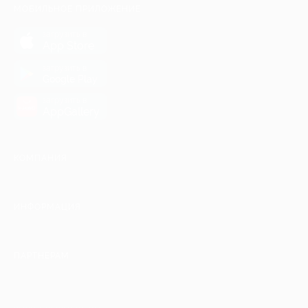
МОБИЛЬНОЕ ПРИЛОЖЕНИЕ
загрузить в
App Store
загрузить в
Google Play
загрузить в
AppGallery
КОМПАНИЯ
ИНФОРМАЦИЯ
ПАРТНЕРАМ