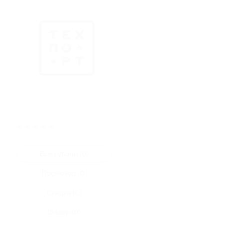
★
★
★
★
★
Все купоны (0)
Промокод (0)
Скидка (0)
Флаер (0)