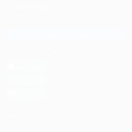
+7 495 649-649-1
Для звонка из Москвы
и регионов России
Связаться с нами
МОБИЛЬНОЕ ПРИЛОЖЕНИЕ
загрузить в
App Store
загрузить в
Google Play
загрузить в
AppGallery
КОМПАНИЯ