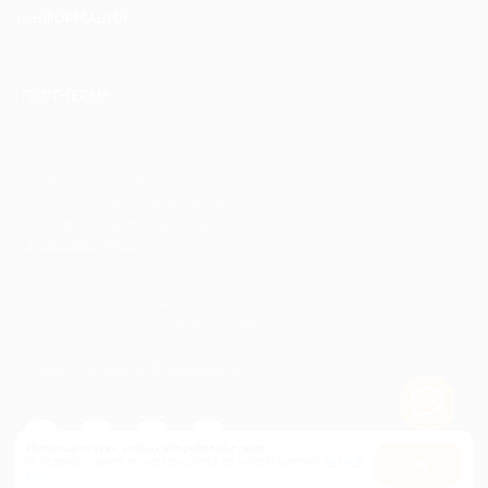
ИНФОРМАЦИЯ
ПАРТНЕРАМ
© 2010-2026 BIGLION
Обработка персональных данных
Пользовательское соглашение
Публичная оферта
Гарантия, поддержка
24 часа и возврат средств
Перейти на полную версию сайта
Используем куки, чтобы сайт работал лучше.
Оставаясь с нами, вы соглашаетесь на использование
файлов
Оk
куки.