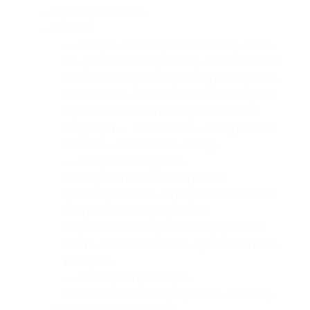
— переезд в Тамбов;
— Тамбов:
— обед по особому тамбовскому меню
(за дополнительную плату, оплачивается
по желанию при покупке тура): борщ по-
тамбовски с сальцем, квашеная капуста
и разносолы местного производства,
на десерт — знаменитое «Мичуринское
яблочко», запеченное в меду;
— обзорная экскурсия
по очаровательным кварталам
провинциального города с великолепно
сохранившейся дворянской
и купеческой застройкой, где узнаете,
за что Тамбов величают одной из столиц
модерна;
— свободное время для
самостоятельной прогулки по Тамбову;