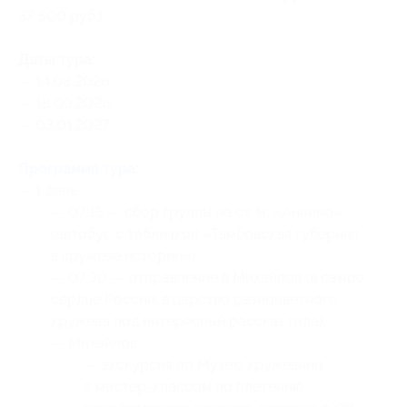
37 500 руб.)
Даты тура:
— 14.08.2026;
— 18.09.2026;
— 03.01.2027.
Программа тура
:
— 1 день:
— 07:15 — сбор группы на ст. м. «Аннино»
(автобус с табличкой «Тамбовская губерния
в кружеве истории»);
— 07:30 — отправление в Михайлов (в самое
сердце России, в царство разноцветного
кружева под интересный рассказ гида);
— Михайлов:
— экскурсия по Музею кружевниц
с мастер-классом по плетению