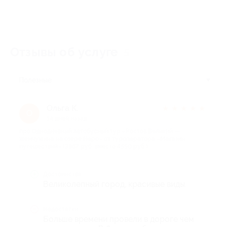
Отзывы об услуге
5
Полезные
Ольга К.
★
★
★
★
★
О
14 дней назад
про Однодневный автобусный тур «Ростов Великий —
жемчужина на озере Неро» от туроператора «Магазин
путешествий» (3867 руб. вместо 4550 руб.)
Достоинства
Великолепный город, красивые виды.
Недостатки
Больше времени провели в дороге чем