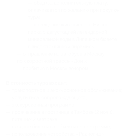
— обед (за дополнительную плату,
оплачивается по желанию при покупке
тура);
— посещение живописного Нижнего
парка с дегустацией легендарной
минеральной воды в Липецком бювете
в виде стеклянной пирамиды;
— отправление на автобусе в Москву
по скоростной трассе «Дон»;
— прибытие в Москву вечером.
В стоимость тура входит:
— транспортное и экскурсионное обслуживание;
— услуги гида-сопровождающего;
— экскурсионная программа;
— проживание в гостинице в Тамбове (2 ночи);
— питание: 2 завтрака;
— входные билеты на объекты по программе;
— использование устройства «Радиогид»