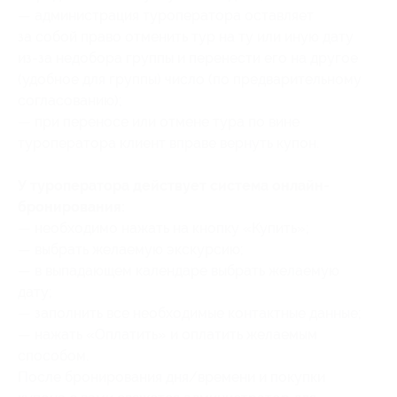
— администрация туроператора оставляет
за собой право отменить тур на ту или иную дату
из-за недобора группы и перенести его на другое
(удобное для группы) число (по предварительному
согласованию);
— при переносе или отмене тура по вине
туроператора клиент вправе вернуть купон.
У туроператора действует система онлайн-
бронирования:
— необходимо ⁠нажать на кнопку «Купить»;
— выбрать желаемую экскурсию;
— в выпадающем календаре выбрать желаемую
дату;
— заполнить все необходимые контактные данные;
— нажать «Оплатить» и⁠ ⁠оплатить желаемым
способом.
После бронирования дня/времени и покупки