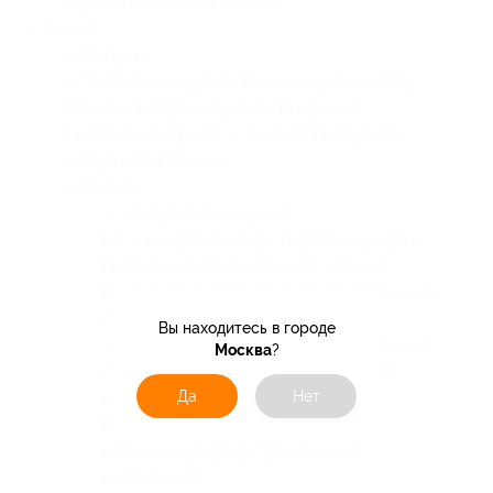
— ужин (самостоятельно);
— 3 день:
— завтрак;
— Тамбов: экскурсия в шикарную усадьбу
Асеевых по проекту Льва Кекушева,
в настоящее время — филиал Петергофа;
— переезд в Липецк;
— Липецк:
— обзорная экскурсия
по «генеральскому» городу-курорту:
Петровская площадь с 27-тонным
монументом Петру I, Соборная площадь
с творением Томазо Адамини —
Вы находитесь в городе
Христорождественским кафедральным
Москва
?
собором, липецкие мосты и самые
Да
Нет
известные смотровые площадки,
панорамная гранитная лестница
к Нижнему парку с фонтанным
комплексом;