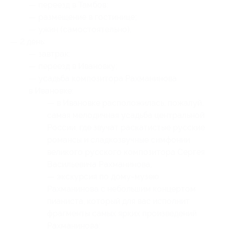
— переезд в Тамбов;
— размещение в гостинице;
— ужин (самостоятельно);
— 2 день:
— завтрак;
— переезд в Ивановку;
— усадьба композитора Рахманинова
в Ивановке:
— в Ивановке расположилась, пожалуй,
самая мелодичная усадьба центральной
России, где звучат раскатистые русские
романсы и сладкозвучные симфонии
великого русского композитора Сергея
Васильевича Рахманинова;
— экскурсия по дому-музею
Рахманинова с небольшим концертом
пианиста, который для вас исполнит
фрагменты самых ярких произведений
Рахманинова;