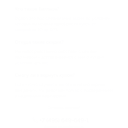
Что такое Биглион?
Biglion это про специальные акции, по условиям
которых вы можете приобрести купон со
скидкой от 50 до 90%
Откуда такие скидки?
Мы непосредственно работаем с каждым
партнером и договариваемся с ним о лучших
условиях для вас
Смогу ли я вернуть купон?
Если что-то случится, мы обязательно вернем
вам деньги. Мы работаем только с проверенными
и надежными партнерами
Остались вопросы?
+7 (495) 649-649-1
Горячая линия Биглиона