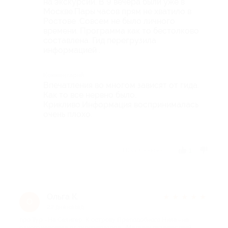
на экскурсии. В 9 вечера были уже в
Москве.Пары часов прям не хватило в
Ростове .Совсем не было личного
времени. Программа как то бестолково
составлена. Гид перегрузила
информацией .
Комментарий
Впечатления во многом зависят от гида.
Как то все нервно было.
Крикливо.Информация воспринималась
очень плохо.
Отзыв полезен?
1
Ольга К.
★
★
★
★
★
О
22 дня назад
про Тур «На Селигер. К острову Преподобного Нила» на
одного человека от туроператора «Магазин путешествий