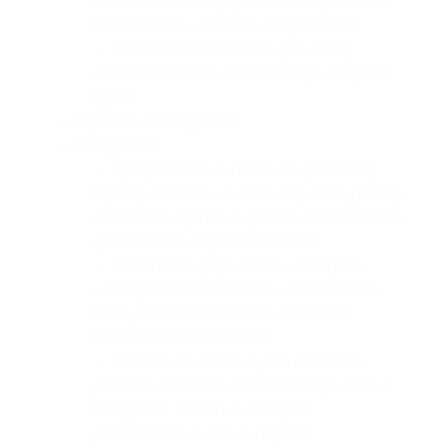
михайловского кружева, которое в XIX
веке высоко ценилось за границей;
— обед (за дополнительную плату,
оплачивается по желанию при покупке
тура);
— переезд в Мичуринск;
— Мичуринск:
— прогуливаясь с гидом по уездному
городу Козлову, нынешнему Мичуринску,
окажетесь будто на улицах зажиточного
купеческого городка XIX века;
— чаепитие с фирменным десертом
«Мичуринское яблочко» (изысканное
воздушное лакомство с красивой
подачей в виде яблока);
— посещение дома-музея великого
ученого, биолога-селекционера Ивана
Мичурина, память о котором
увековечена в имени города;