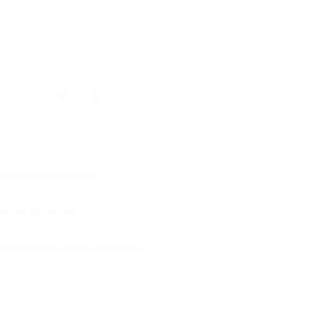
 купона купили
ремя продаж ограничено!
литься с друзьями
жие акции
бучение скорочтению
анятия для детей
азвивающие занятия для детей