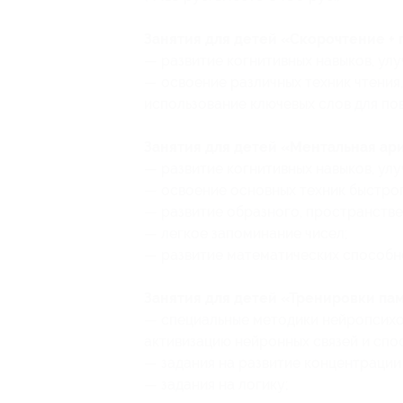
Занятия для детей «Скорочтение + 
— развитие когнитивных навыков, ул
— освоение различных техник чтения,
использование ключевых слов для по
Занятия для детей «Ментальная ари
— развитие когнитивных навыков, ул
— освоение основных техник быстрог
— развитие образного, пространств
— легкое запоминание чисел;
— развитие математических способн
Занятия для детей «Тренировки па
— специальные методики нейропсихо
активизацию нейронных связей и сп
— задания на развитие концентрации
— задания на логику;