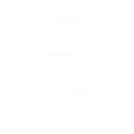
— задания на тренировку разных видо
Индивидуальные занятия направлен
— развитие речи;
— тренировку памяти, внимания, логи
Свернуть
Адресa
Все акции
Анастасия Дасова
Перей
РФ
по предварительной записи
+7 (917) 203-97-25
Показать номер телефона