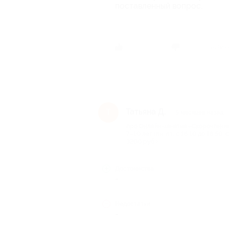
поставленный вопрос.
Был ли о
Татьяна Д.
Т
5 месяцев назад
про Онлайн-занятия «Скорочтение 
7–10 лет (пн, пт: с 16:10 до 16:50, 
3200 руб.)
Достоинства
-
Недостатки
-