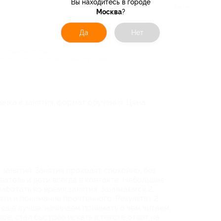
Вы находитесь в городе
По полезности
По дате
Москва
?
Да
Нет
★
★
★
★
★
+ память» (8 занятий в месяц) для детей
ср, сб: с 16:10 до 16:50) (1600 руб. вместо
нка в занятия, формат обучения. Цена.
занятий. Занятия проходят спокойно, без
атель и дети всегда в контакте. Небольшие
работать во время занятия. Занимаемся 2
яти и понимание прочтенного. Результат 2
л еще лучше, начинаем понимать о чем читаем,
е, стал быстрее искать в тексте ответ на