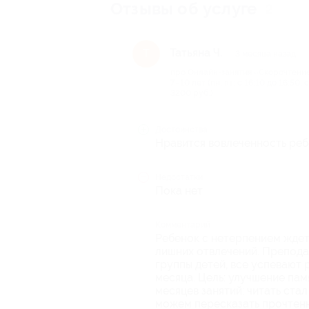
Отзывы об услуге
2
Татьяна Ч.
Т
3 месяца назад
про Онлайн-занятия «Скорочтение 
7–10 лет (пн, пт: с 16:10 до 16:50, 
3200 руб.)
Достоинства
Нравится вовлеченность ребе
Недостатки
Пока нет
Комментарий
Ребенок с нетерпением ждет 
лишних отвлечений. Преподав
группы детей, все успевают 
месяца. Цель: улучшение пам
месяцев занятий: читать ста
можем пересказать прочтенно