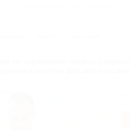
Для Вашего бизнеса
Блог
Франчайзинг
Воп
Промокоды
Кэшбэк
Афиша города
логия и саморазвитие
Скорочтение
ппе по тренировки памяти, скороч
уальных занятий для детей и взро
от 
Экон