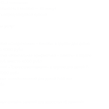
(3–4 человека);
ельность 1 занятия — 40 минут;
ь перед покупкой купона.
ы услуг:
тий «Скорочтение + память» в группе для детей
о 4000 руб.)
ятий «Ментальная арифметика + память» в группе
руб. вместо 4000 руб.)
тий «Тренировки памяти» в группе для детей 7-
4000 руб.)
ных онлайн-занятий для детей 7-10 лет
б.)
ных онлайн-занятий для взрослых (8 занятий)