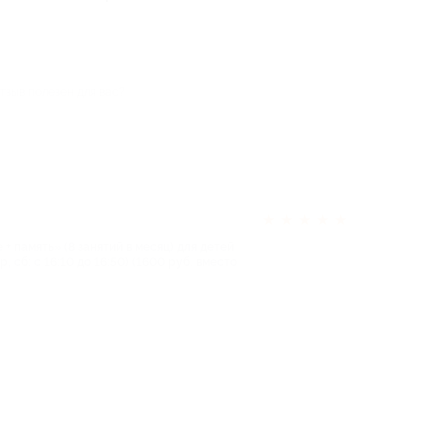
тзыв полезен для вас?
★
★
★
★
★
+ память» (8 занятий в месяц) для детей
ср, сб: с 16:10 до 16:50) (1600 руб. вместо