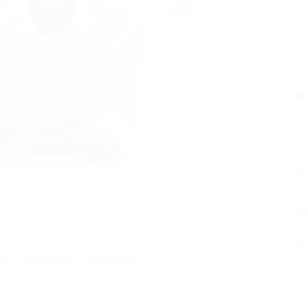
2
В
Поде
Похо
О
З
Р
ии
Адреса
Отзывы