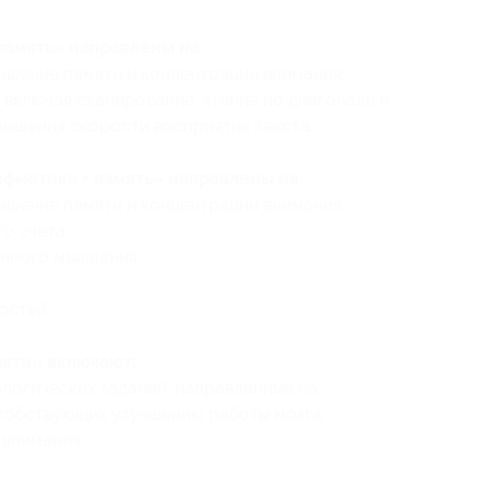
память» направлены на:
учшение памяти и концентрации внимания;
 включая сканирование, чтение по диагонали и
вышения скорости восприятия текста.
фметика + память» направлены на:
учшение памяти и концентрации внимания;
о счета;
енного мышления;
остей.
мяти» включают:
логических заданий, направленные на
особствующих улучшению работы мозга;
 внимания;