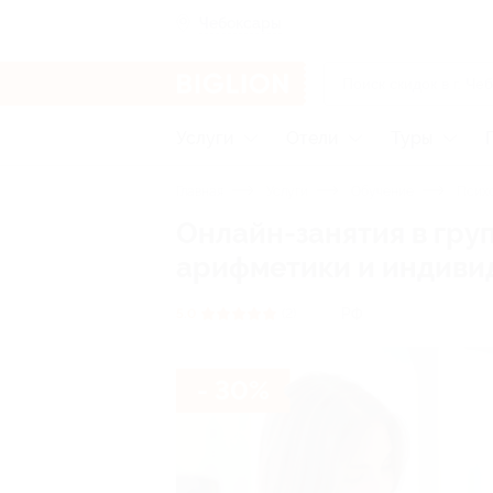
Чебоксары
Услуги
Отели
Туры
Главная
Услуги
Обучение
Психо
Онлайн-занятия в гру
арифметики и индивид
РФ
5.0
(2)
- 30%