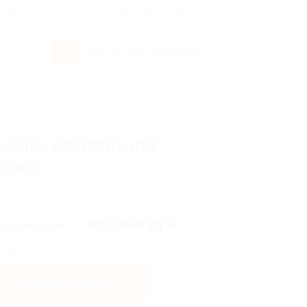
росы и ответы
+7 495 649-649-1
Вход
/
Регистрация
тению, ментальной
слых
4 000 руб.
от 2 800 руб.
омия от 1 200 руб.
Купить купон
58