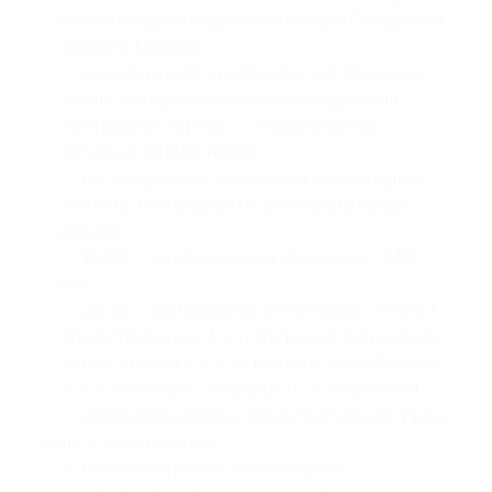
после выйдете к единственному в Самарской
области кремлю;
— до наших дней уцелела только Спасская
башня, которая является самой древней
постройкой города — строительство
датируется 1683 годом;
— по завершении знакомства вы покидаете
область и отправляетесь покорять новый
регион;
— 18:00 — отправление в Ульяновск (~140
км);
— 20:30 — размещение в гостинице «Azimut
Отель Ульяновск 3*», г. Ульяновск (резервные
отели: «Волга 3*», г. Ульяновск, «Октябрьская
3*», г. Ульяновск, «Корона 3*», г. Ульяновск);
— свободное время и самостоятельный ужин;
— день 4 (понедельник):
— после завтрака в гостинице вы