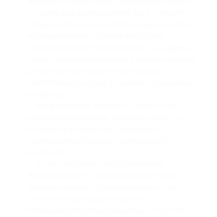
внешний осмотр Замка Гарибальди и узнаете
историю его возникновения. Вы отследите
элементы Ренессанса, Викторианской эпохи
и Средних веков, которые виртуозно
отображены при строительстве. А во время
самостоятельной прогулки уже рассмотрите
детали: великолепное исполнение в
неоготическом стиле с гербами и рыцарями
на фасаде;
— возвращение в Тольятти (~ 45 км). Под
необычным названием, которое звучит по-
итальянски романтично, скрывается
промышленный город с удивительной
историей;
— в 1950-е годы из-за строительства
Жигулёвской ГЭС Ставрополь-на-Волге
(бывшее название Тольятти) попал в зону
затопления для строительства
Куйбышевского водохранилища. И случился