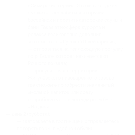
«Самарские термы». Это место, где вы
сможете расслабиться в горячих
бассейнах и посетить авторские сауны и
бани. Такая атмосфера курорта и
релакса великолепно дополнит
знакомство с «Русской Швейцарией»;
— отправиться на теплоходную прогулку
по р. Волге, которая начинается от
Речного вокзала;
— прогуляться до территории
Жигулёвского пивоваренного завода,
где сможете приобрести знаменитый
хмельной напиток или сразу
попробовать его в легендарном баре
«На дне»;
— день 2 (суббота):
— завтракаете в гостинице и отправляетесь
покорять горы (в удобной обуви);