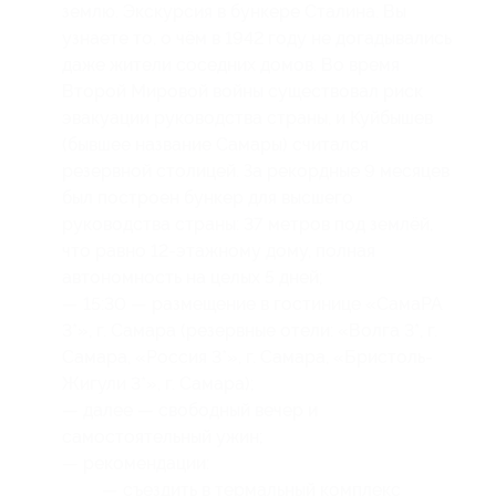
землю. Экскурсия в бункере Сталина. Вы
узнаете то, о чём в 1942 году не догадывались
даже жители соседних домов. Во время
Второй Мировой войны существовал риск
эвакуации руководства страны, и Куйбышев
(бывшее название Самары) считался
резервной столицей. За рекордные 9 месяцев
был построен бункер для высшего
руководства страны: 37 метров под землёй,
что равно 12-этажному дому, полная
автономность на целых 5 дней;
— 15:30 — размещение в гостинице «СамаРА
3*», г. Самара (резервные отели: «Волга 3*, г.
Самара, «Россия 3*», г. Самара, «Бристоль-
Жигули 3*», г. Самара);
— далее — свободный вечер и
самостоятельный ужин;
— рекомендации:
— съездить в термальный комплекс