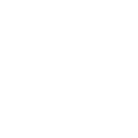
посетите одну из самых впечатляющих
архитектурных достопримечательностей
Татарстана, которая визуально напоминает
грандиозный Тадж-Махал — Белую Мечеть.
Осмотрите площадь перед комплексом, а
если в это время не будет намаза или
мусульманского праздника — пройдём во
внутрь (соблюдая все правила посещения).
отправляетесь в столицу Татарстана (~196
км);
— 21:30 — размещение в гостинице
«Кристалл 3*», г. Казань (резервные отели:
«Амакс Сафар-отель 3*», г. Казань, «Олимп
3*», г. Казань, «Татарская слобода 3*», г.
Казань, «Дон Кихот 3*», г. Казань);
— свободное время и самостоятельный ужин;
— день 5 (вторник):
— завтракаете и посвятите этот день Казани;