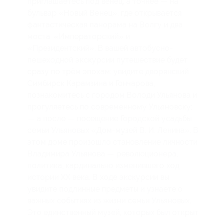
приглашаетесь под венец, а точнее — на
бульвар «Новый Венец», где открывается
фантастическая панорама на Волгу и два
моста: «Императорский» и
«Президентский». В вашей автобусно-
пешеходной экскурсии путешествие будет
сразу по трём эпохам: увидите дворянский
Симбирск Карамзина и Гончарова,
познакомитесь с городом Володи Ульянова и
прогуляетесь по современному Ульяновску;
— а после — посещение Городской усадьбы
семьи Ульяновых «Дом-музей В. И. Ленина». В
этом доме произошло становление личности
Владимира Ульянова — революционера,
политика, кардинально изменившего ход
истории ХХ века. В ходе экскурсии вы
увидите подлинные предметы и узнаете о
важных событиях из жизни семьи Ульяновых.
Это единственный музей, которых был открыт