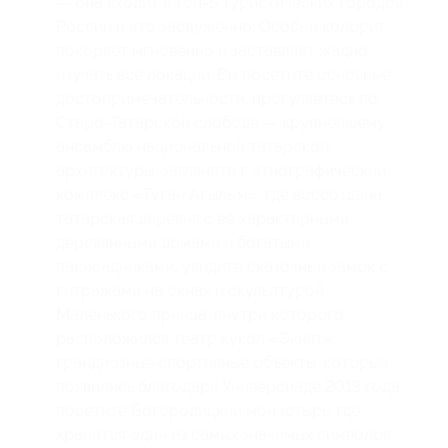
— она входит в топ-5 туристических городов
России и это заслуженно. Особый колорит
покоряет мгновенно и заставляет жадно
изучать все локации. Вы посетите основные
достопримечательности: прогуляетесь по
Старо-Татарской слободе — крупнейшему
ансамблю национальной татарской
архитектуры; заглянете в этнографический
комплекс «Туган Авылым», где воссоздана
татарская деревня с её характерными
деревянными домами и богатыми
палисадниками; увидите сказочный замок с
витражами на окнах и скульптурой
Маленького принца, внутри которого
расположился театр кукол «Экият»;
грандиозные спортивные объекты, которые
появились благодаря Универсиаде 2013 года;
посетите Богородицкий монастырь, где
хранится один из самых значимых символов