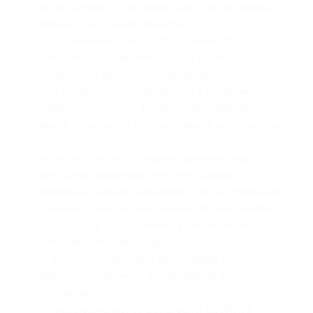
православия — Ватиканский список Иконы
Казанской Божией Матери;
— отдельным пунктом программы будет
знакомство с национальной кухней —
обедаете и пробуете эчпочмаки;
— а дальше — отправляетесь к главному
символу города — Казанскому Кремлю. Это
яркая доминанта, формирующая центральную
часть;
— на экскурсии по территории вас ждут
несколько визитных карточек Казани:
падающая башня Сююмбике с её особенными
тайнами и легендами, впечатляющая мечеть
Кул-Шариф, построенная к тысячелетию, и
Благовещенский собор;
— 16:00 — окончание программы у
Казанского кремля, возвращение в
гостиницу;
— желающие могут остаться и пройти к