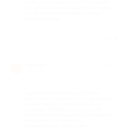
гладко и без лишних забот. Персонал
был дружелюбен и всегда готов помочь.
Обязательно воспользуюсь вашими
услугами снова!
Отзыв полезен?
Наталья Г.
★
★
★
★
★
Н
1 год назад
Достоинства
Самый незабываемый тур! Столько
прекрасных впечатлений за 4 дня я еще
не испытывала: посмотрели самое
основное, "собрали все сливки", так
интенсивно и насыщенно! Проживали в
прекрасных гостиницах с
замечательными шведскими