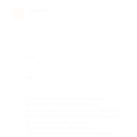
Ульяна К.
★
★
★
★
★
У
24 дня назад
про Железнодорожный тур «От Ульяновска до Казани (4 дня/3
ночи)» от туроператора «Сиалия» (30 940 руб. вместо 36 400
руб.)
Достоинства
Всё
Недостатки
Нет
Комментарий
Спасибо за такое увлекательное,
насыщенное и познавательное
путешествие. Тур интересный, гид Вера-
настоящий профессионал своего дела)
Огромное спасибо вашему
туроператору за прекрасно
организованный отпуск. Всё прошло