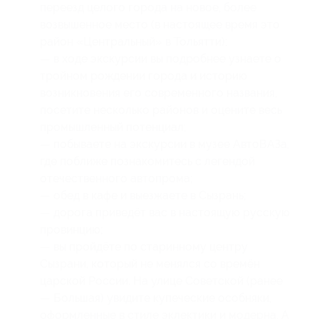
переезд целого города на новое, более
возвышенное место (в настоящее время это
район «Центральный» в Тольятти);
— в ходе экскурсии вы подробнее узнаете о
тройном рождении города и историю
возникновения его современного названия,
посетите несколько районов и оцените весь
промышленный потенциал;
— побываете на экскурсии в музее АвтоВАЗа,
где поближе познакомитесь с легендой
отечественного автопрома;
— обед в кафе и выезжаете в Сызрань;
— дорога приведёт вас в настоящую русскую
провинцию;
— вы пройдёте по старинному центру
Сызрани, который не менялся со времён
царской России. На улице Советской (ранее
— Большая) увидите купеческие особняки,
оформленные в стиле эклектики и модерна. А