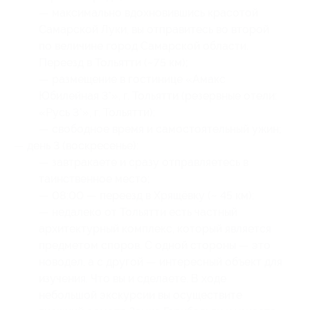
— максимально вдохновившись красотой
Самарской Луки, вы отправитесь во второй
по величине город Самарской области.
Переезд в Тольятти (~75 км);
— размещение в гостинице «Амакс
Юбилейная 3*», г. Тольятти (резервные отели:
«Русь 3*», г. Тольятти);
— свободное время и самостоятельный ужин;
— день 3 (воскресенье):
— завтракаете и сразу отправляетесь в
таинственное место;
— 08:00 — переезд в Хрящёвку (~ 45 км);
— недалеко от Тольятти есть частный
архитектурный комплекс, который является
предметом споров. С одной стороны — это
новодел, а с другой — интересный объект для
изучения. Что вы и сделаете. В ходе
небольшой экскурсии вы осуществите