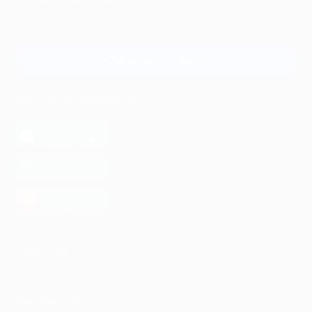
Для звонка из Москвы
и регионов России
Связаться с нами
МОБИЛЬНОЕ ПРИЛОЖЕНИЕ
загрузить в
App Store
загрузить в
Google Play
загрузить в
AppGallery
КОМПАНИЯ
ИНФОРМАЦИЯ