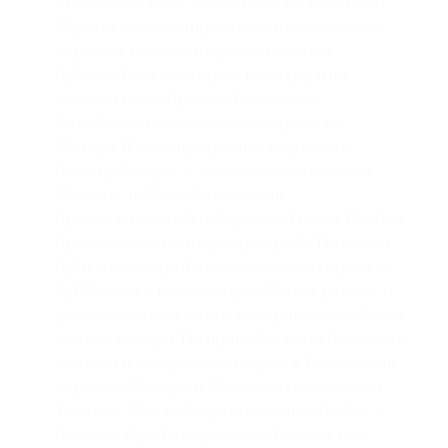
«Волжский вояж: от космоса до мечетей»).
Первым делом отправитесь знакомиться с
городом: совершите увлекательное
путешествие в историю, культуру и по
главным достопримечательностям.
Автобусно-пешеходная экскурсия по
Самаре. В ходе программы вы узнаете
почему Самара — «космическая столица
России», побываете на самой
продолжительной набережной вдоль Волги и
прогуляетесь по старому городу. На вашем
пути вы осмотрите главные улицы города —
Куйбышева и пешеходную «Ленинградку», и
расположенные на них колоритные особняки
в стиле модерн. Не пройдёте мимо польского
костёла и лютеранской кирхи, а также связи
города с Эльдаром Рязановым и Алексеем
Толстым. Вас ждёт организованный обед, а
после — будете осуществлять спуск под