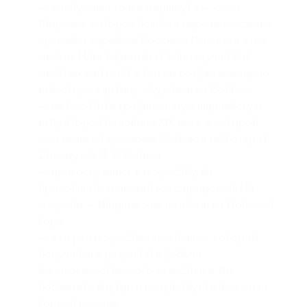
— следующая точка маршрута — село
Ширяево, которое вошло в перечень «самых
красивых деревень России». Именно в этих
местах Илья Ефимович Репин изучал быт
местных жителей, а потом создал всемирно
известную картину «Бурлаки на Волге»;
— вы посетите традиционную ширяевскую
избу второй половины XIX века, в которой
жил великий художник. Сейчас в ней открыт
Дом-музей И. Е. Репина;
— прикоснувшись к искусству, вы
продолжите знакомиться с природой. На
очереди — Ширяевские штольни на Поповой
горе;
— это ряд искусственных пещер, который
получился в результате добычи
высококачественного известняка. Вы
побываете внутри и почувствуете всю мощь
горной породы;