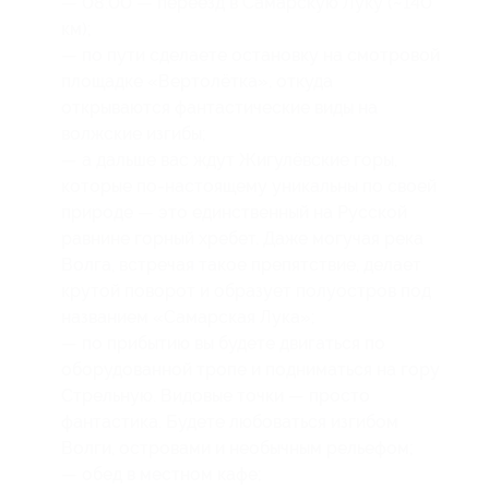
— 08:00 — переезд в Самарскую Луку (~140
км);
— по пути сделаете остановку на смотровой
площадке «Вертолётка», откуда
открываются фантастические виды на
волжские изгибы;
— а дальше вас ждут Жигулёвские горы,
которые по-настоящему уникальны по своей
природе — это единственный на Русской
равнине горный хребет. Даже могучая река
Волга, встречая такое препятствие, делает
крутой поворот и образует полуостров под
названием «Самарская Лука»;
— по прибытию вы будете двигаться по
оборудованной тропе и подниматься на гору
Стрельную. Видовые точки — просто
фантастика. Будете любоваться изгибом
Волги, островами и необычным рельефом;
— обед в местном кафе;