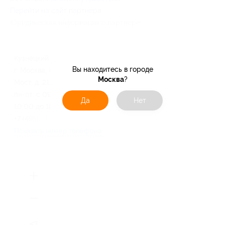
Перейти на сайт партнера
Юридическая информация о партнёре
Кузнецкий мост
Вы находитесь в городе
г. Москва, ул. Кузнецкий
Москва
?
Мост, д. 21/5
пн-пт: с 09:00 до 19:30, сб: с
Да
Нет
10:00 до 18:00, вс: выходной
+7 (495) 215-20-22
Показать номер телефона