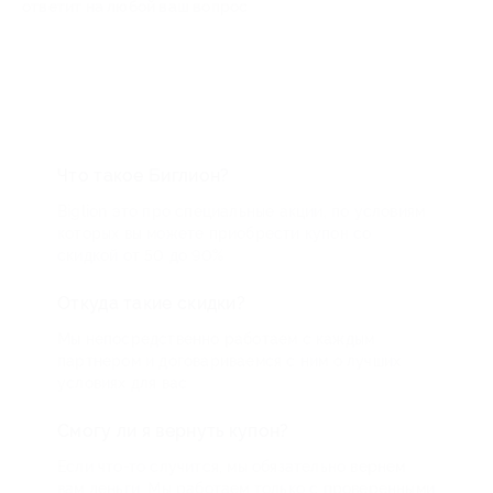
ответит на любой ваш вопрос
Что такое Биглион?
Biglion это про специальные акции, по условиям
которых вы можете приобрести купон со
скидкой от 50 до 90%
Откуда такие скидки?
Мы непосредственно работаем с каждым
партнером и договариваемся с ним о лучших
условиях для вас
Смогу ли я вернуть купон?
Если что-то случится, мы обязательно вернем
вам деньги. Мы работаем только с проверенными