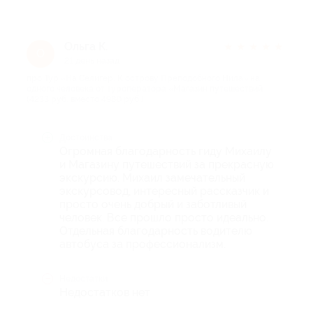
Ольга К.
★
★
★
★
★
О
21 день назад
про Тур «На Селигер. К острову Преподобного Нила» на
одного человека от туроператора «Магазин путешествий
(4233 руб. вместо 4980 руб.)
Достоинства
Огромная благодарность гиду Михаилу
и Магазину путешествий за прекрасную
экскурсию. Михаил замечательный
экскурсовод, интересный рассказчик и
просто очень добрый и заботливый
человек. Все прошло просто идеально.
Отдельная благодарность водителю
автобуса за профессионализм.
Недостатки
Недостатков нет