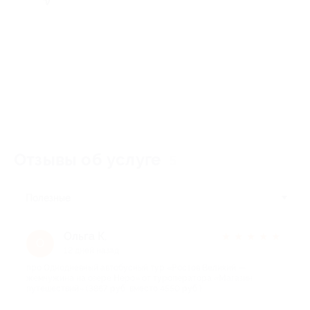
Отзывы об услуге
5
Полезные
Ольга К.
★
★
★
★
★
О
12 дней назад
про Однодневный автобусный тур «Ростов Великий —
жемчужина на озере Неро» от туроператора «Магазин
путешествий» (3867 руб. вместо 4550 руб.)