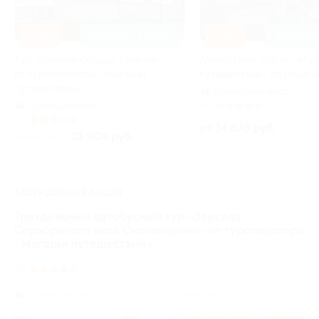
–15%
–15%
ЗАПИСАТЬСЯ ОНЛАЙН
ЗАПИСАТЬС
Тур «Горячее сердце Тюмени»
Автобусный тур от «Маг
от туроператора «Магазин
путешествий» со скидко
путешествий»
Кузнецкий мост
Кузнецкий мост
4.8
(5)
4.8
(5)
от 14 875 руб.
33 906 руб.
39 890 руб.
ЗАВЕРШЁННАЯ АКЦИЯ
Трехдневный автобусный тур «Зеркало
Серебряного века Смоленщины» от туроператора
«Магазин путешествий»
4.8
(5)
Кузнецкий мост,
г. Москва, ул. Кузнецкий Мост, д. 21/5