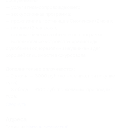
обслуживание;
— услуги гида-сопровождающего;
— экскурсионная программа;
— проживание в гостинице в Смоленске (2 ночи);
— питание (2 завтрака);
— входные билеты на объекты по программе;
— использование устройства «радиогид»
с удобными одноразовыми наушниками для
хорошей слышимости экскурсовода.
Дополнительно оплачивается:
— 2 ужина — 3000 руб. (по желанию, при покупке
тура);
— 3 обеда — 3100 руб. (по желанию, при покупке
тура).
Свернуть
Адресa
Все акции
Магазин путешествий