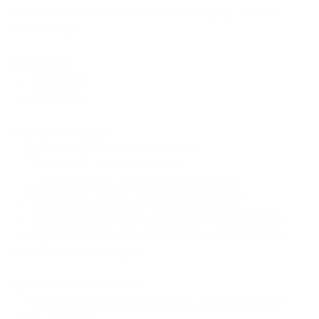
в гостинице «Мегаполис 5*» (22 015 руб. вместо
25 900 руб.)
Даты тура:
— 01.05.2026;
— 12.06.2026.
Программа тура:
— усадьба Грибоедова в Хмелите;
— «Смоленск на семи Холмах»;
— русский стиль A La Russe в Талашкино;
— дворянское гнездо композитора Глинки;
— древнейший Герасимо-Болдинский монастырь;
— Бородинский музей-заповедник, с дегустацией
блюд смоленской кухни.
В стоимость включено:
— транспортное обслуживание и экскурсионное