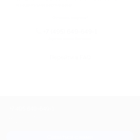
и надежными партнерами
Остались вопросы?
+7 (495) 649-649-1
Горячая линия Биглиона
Перейти в FAQ
+7 495 649-649-1
Для звонка из Москвы
и регионов России
Связаться с нами