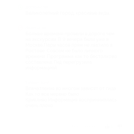
Достоинства
Великолепный город, красивые виды.
Недостатки
Больше времени провели в дороге чем
на экскурсии. В 9 вечера были уже в
Москве.Пары часов прям не хватило в
Ростове .Совсем не было личного
времени. Программа как то бестолково
составлена. Гид перегрузила
информацией .
Комментарий
Впечатления во многом зависят от гида.
Как то все нервно было.
Крикливо.Информация воспринималась
очень плохо.
Отзыв полезен?
1