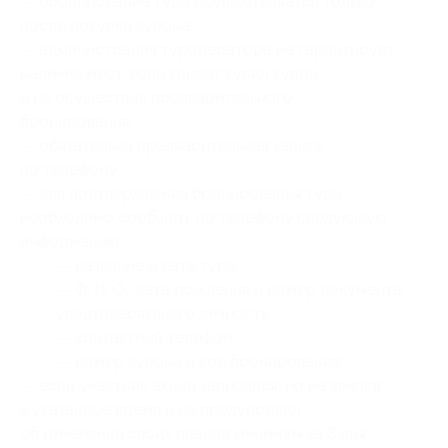
— бронирование тура осуществляется только
после покупки купона;
— администрация туроператора не гарантирует
наличие мест, если клиент купил купон
и не осуществил предварительного
бронирования;
— обязательна предварительная запись
по телефону;
— для подтверждения бронирования тура
необходимо сообщить по телефону следующую
информацию:
— название и дата тура;
— Ф. И. О., дата рождения и номер документа,
удостоверяющего личность;
— контактный телефон;
— номер купона
и код бронирования
;
— если участник акции записался, но не явился
в указанное время и не предупредил
об изменении своих планов минимум за 3 дня