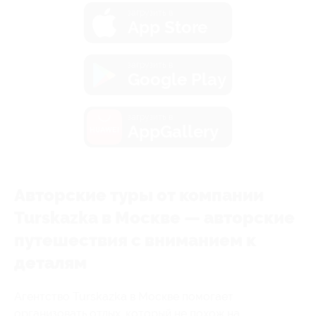
загрузить в
App Store
загрузить в
Google Play
загрузить в
AppGallery
Авторские туры от компании
Turskazka в Москве — авторские
путешествия с вниманием к
деталям
Агентство Turskazka в Москве помогает
организовать отдых, который не похож на