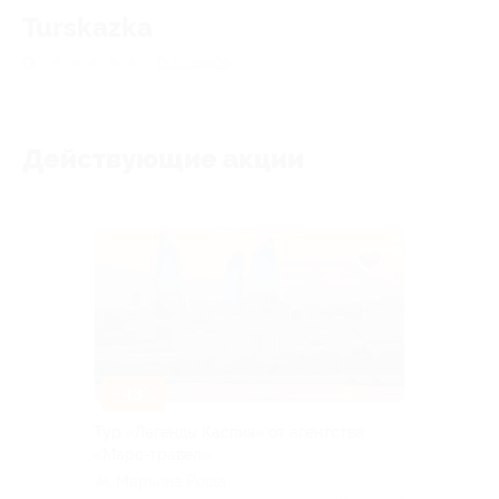
Turskazka
0
★
★
★
★
★
0
отзывов
Действующие акции
–43%
Тур «Легенды Каспия» от агентства
«Марс-травел»
Марьина Роща