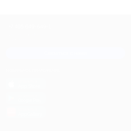
+7 495 649-649-1
Для звонка из Москвы
и регионов России
Связаться с нами
МОБИЛЬНОЕ ПРИЛОЖЕНИЕ
загрузить в
App Store
загрузить в
Google Play
загрузить в
AppGallery