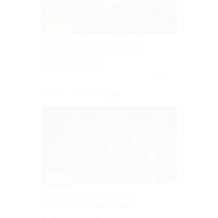
–41%
Тур «Таинственная Каппадокия»
от «Марс-травел»
Марьина Роща
Куплено 4
3 000 руб.
скидка 41% за
–18%
Тур «Два лика Поднебесной»
от агентства «Марс-Травел»
Марьина Роща